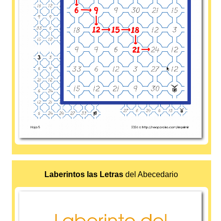
Laberintos las Letras
del Abecedario