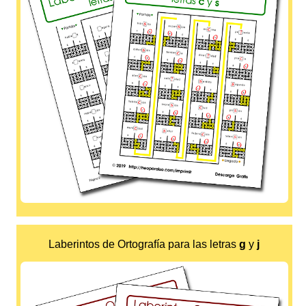
Laberintos de Ortografía para las letras
g
y
j