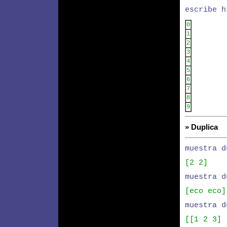
escribe h
0
1
2
3
4
5
6
7
8
9
» Duplica
muestra d
[2 2]
muestra d
[eco eco]
muestra d
[[1 2 3] 