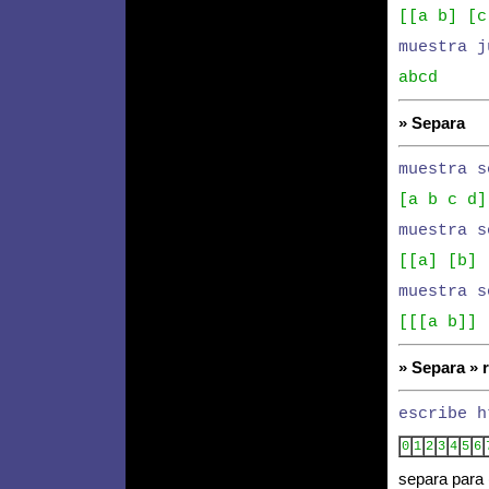
[[a b] [c
muestra j
abcd
» Separa
muestra s
[a b c d]
muestra s
[[a] [b] 
muestra s
[[[a b]] 
» Separa » 
escribe h
0
1
2
3
4
5
6
separa para 