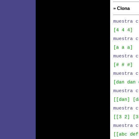
» Clona
muestra c
[4 4 4]
muestra c
[a a a]
muestra c
[# # #]
muestra c
[dan dan 
muestra c
[[dan] [d
muestra c
[[3 2] [3
muestra c
[[abc def