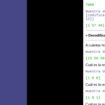
7068
muestra d
[codifica
12]]
[1 57 48]
» Decodific
A cuántas h
muestra d
[23 59 59
Cuál es la re
muestra d
[1 0 0]
Cuál es la re
muestra d
[1 0 1]
Cuál es la re