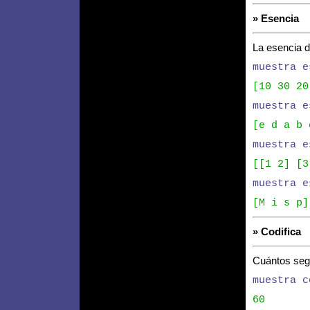
» Esencia
La esencia de
muestra e
[10 30 20
muestra e
[e d a b 
muestra e
[[1 2] [3
muestra e
[M i s p]
» Codifica
Cuántos seg
muestra c
60