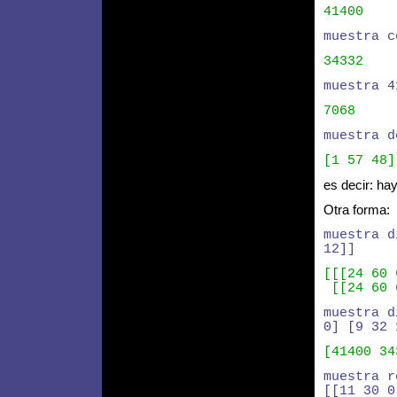
41400
muestra c
34332
muestra 4
7068
muestra d
[1 57 48]
es decir: ha
Otra forma:
muestra d
12]]
[[[24 60 
[[24 60 
muestra d
0] [9 32 
[41400 34
muestra r
[[11 30 0