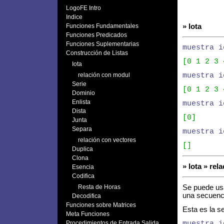
LogoFE Intro
Indice
Funciones Fundamentales
» Iota
Funciones Predicados
Funciones Suplementarias
muestra i
Construcción de Listas
[0 1 2 3 
Iota
relación con modul
muestra i
Serie
[0 1 2 3 
Dominio
Enlista
muestra i
Dista
[0]
Junta
Separa
muestra i
relación con vectores
[]
Duplica
Clona
» Iota » re
Esencia
Codifica
Resta de Horas
Se puede us
una secuenci
Decodifica
Funciones sobre Matrices
Esta es la se
Meta Funciones
Procedimientos de Entrada Salida
muestra i