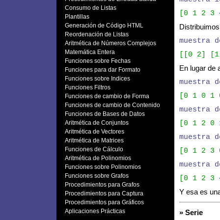
Consumo de Listas
[0 1 2 3 
Plantillas
Generación de Código HTML
Distribuimos
Reordenación de Listas
muestra d
Aritmética de Números Complejos
Matemática Entera
[[0 2] [1
Funciones sobre Fechas
En lugar de 
Funciones para dar Formato
Funciones sobre Indices
muestra d
Funciones Filtros
[0 1 0 1 
Funciones de cambio de Forma
Funciones de cambio de Contenido
muestra d
Funciones de Bases de Datos
Aritmética de Conjuntos
[0 1 2 0 
Aritmética de Vectores
muestra d
Aritmética de Matrices
Funciones de Cálculo
[0 1 2 3 
Aritmética de Polinomios
muestra d
Funciones sobre Polinomios
Funciones sobre Grafos
[0 1 2 3 
Procedimientos para Grafos
Y esa es una
Procedimientos para Captura
Procedimientos para Gráficos
Aplicaciones Prácticas
» Serie