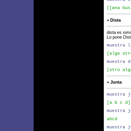
[[ana bus
» Dista
dista es simi
Lo pone Dist
muestra l
[algo otr
muestra d
[otro alg
» Junta
muestra j
[a b c d]
muestra j
abcd
muestra j