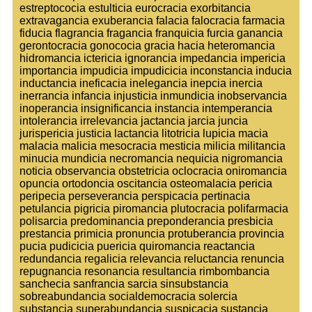
estreptococia estulticia eurocracia exorbitancia
extravagancia exuberancia falacia falocracia farmacia
fiducia flagrancia fragancia franquicia furcia ganancia
gerontocracia gonococia gracia hacia heteromancia
hidromancia ictericia ignorancia impedancia impericia
importancia impudicia impudicicia inconstancia inducia
inductancia ineficacia inelegancia inepcia inercia
inerrancia infancia injusticia inmundicia inobservancia
inoperancia insignificancia instancia intemperancia
intolerancia irrelevancia jactancia jarcia juncia
jurispericia justicia lactancia litotricia lupicia macia
malacia malicia mesocracia mesticia milicia militancia
minucia mundicia necromancia nequicia nigromancia
noticia observancia obstetricia oclocracia oniromancia
opuncia ortodoncia oscitancia osteomalacia pericia
peripecia perseverancia perspicacia pertinacia
petulancia pigricia piromancia plutocracia polifarmacia
polisarcia predominancia preponderancia presbicia
prestancia primicia pronuncia protuberancia provincia
pucia pudicicia puericia quiromancia reactancia
redundancia regalicia relevancia reluctancia renuncia
repugnancia resonancia resultancia rimbombancia
sanchecia sanfrancia sarcia sinsubstancia
sobreabundancia socialdemocracia solercia
substancia superabundancia suspicacia sustancia