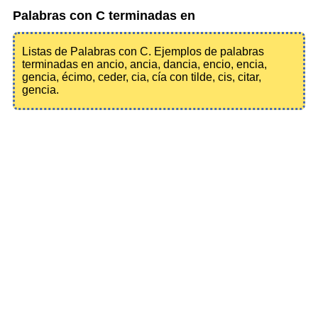
Palabras con C terminadas en
Listas de Palabras con C. Ejemplos de palabras
terminadas en ancio, ancia, dancia, encio, encia,
gencia, écimo, ceder, cia, cía con tilde, cis, citar,
gencia.