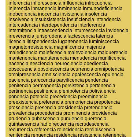
inferencia inflorescencia influencia infrecuencia
injerencia inmanencia inminencia inmunodeficiencia
inobediencia inocencia insistencia insolencia
insolvencia insubsistencia insuficiencia intendencia
intercadencia interdependencia interferencia
intermitencia intrascendencia intumescencia invidencia
irreverencia jurisprudencia lactescencia latencia
licencia litispendencia lugartenencia luminiscencia
magnetorresistencia magnificencia majencia
maledicencia maleficencia malevolencia malquerencia
mantenencia manutenencia menudencia munificencia
nacencia nesciencia neurociencia obediencia
obsecuencia obsolescencia ocurrencia omnipotencia
omnipresencia omnisciencia opalescencia opulencia
paciencia parecencia parvificencia pendencia
penitencia permanencia persistencia pertenencia
pertinencia pestilencia plenipotencia polivalencia
ponencia potencia precedencia preeminencia
preexistencia preferencia premoriencia prepotencia
presciencia presencia presidencia pretendencia
prevalencia procedencia prominencia providencia
prudencia pubescencia purulencia querencia
quintaesencia radiofrecuencia recrudescencia
recurrencia referencia reincidencia reminiscencia
renitencia renuencia residencia resistencia retenencia