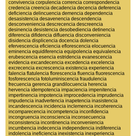
convivencia corpulencia correncia correspondencia
credencia creencia decadencia decencia deferencia
deficiencia delincuencia demencia dependencia
desasistencia desavenencia descendencia
desconveniencia descrecencia descreencia
desinencia desistencia desobediencia detinencia
diferencia difidencia difluencia disconveniencia
disidencia displicencia docencia dolencia
efervescencia eficiencia eflorescencia elocuencia
eminencia equidiferencia equipolencia equivalencia
erubescencia esencia estridencia evanescencia
evidencia excandecencia excedencia excelencia
excrecencia excrescencia existencia experiencia
falencia flatulencia florescencia fluencia fluorescencia
fosforescencia fotoluminiscencia fraudulencia
frecuencia gerencia grandilocuencia herencia
hervencia idempotencia impaciencia impenitencia
impertinencia impotencia improcedencia imprudencia
impudencia inadvertencia inapetencia inasistencia
incandescencia incidencia inclemencia incoherencia
incomparecencia incompetencia inconfidencia
incongruencia inconsciencia inconsecuencia
inconsistencia incontinencia inconveniencia
incumbencia indecencia independencia indiferencia
indolencia ineficiencia inexistencia inexperiencia