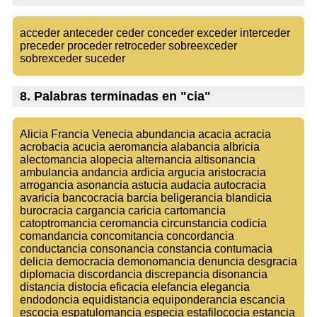
acceder anteceder ceder conceder exceder interceder
preceder proceder retroceder sobreexceder
sobrexceder suceder
8. Palabras terminadas en "cia"
Alicia Francia Venecia abundancia acacia acracia
acrobacia acucia aeromancia alabancia albricia
alectomancia alopecia alternancia altisonancia
ambulancia andancia ardicia argucia aristocracia
arrogancia asonancia astucia audacia autocracia
avaricia bancocracia barcia beligerancia blandicia
burocracia cargancia caricia cartomancia
catoptromancia ceromancia circunstancia codicia
comandancia concomitancia concordancia
conductancia consonancia constancia contumacia
delicia democracia demonomancia denuncia desgracia
diplomacia discordancia discrepancia disonancia
distancia distocia eficacia elefancia elegancia
endodoncia equidistancia equiponderancia escancia
escocia espatulomancia especia estafilococia estancia