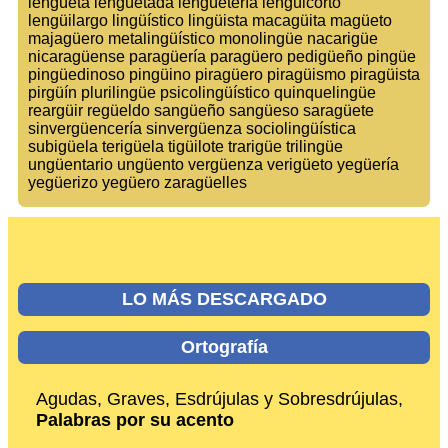
lengüeta lengüetada lengüetería lengüicorto
lengüilargo lingüístico lingüista macagüita magüeto
majagüero metalingüístico monolingüe nacarigüe
nicaragüense paragüería paragüero pedigüeño pingüe
pingüedinoso pingüino piragüero piragüismo piragüista
pirgüín plurilingüe psicolingüístico quinquelingüe
reargüir regüeldo sangüeño sangüeso saragüete
sinvergüencería sinvergüenza sociolingüística
subigüela terigüela tigüilote trarigüe trilingüe
ungüentario ungüento vergüenza verigüeto yegüería
yegüerizo yegüero zaragüelles
LO MÁS DESCARGADO
Ortografía
Agudas, Graves, Esdrújulas y Sobresdrújulas,
Palabras por su acento