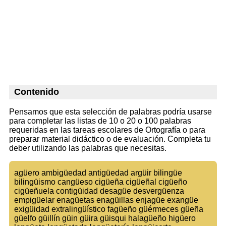
Contenido
Pensamos que esta selección de palabras podría usarse
para completar las listas de 10 o 20 o 100 palabras
requeridas en las tareas escolares de Ortografía o para
preparar material didáctico o de evaluación. Completa tu
deber utilizando las palabras que necesitas.
agüero ambigüedad antigüedad argüir bilingüe
bilingüismo cangüeso cigüeña cigüeñal cigüeño
cigüeñuela contigüidad desagüe desvergüenza
empigüelar enagüetas enagüillas enjagüe exangüe
exigüidad extralingüístico fagüeño güérmeces güeña
güelfo güillín güin güira güisqui halagüeño higüero