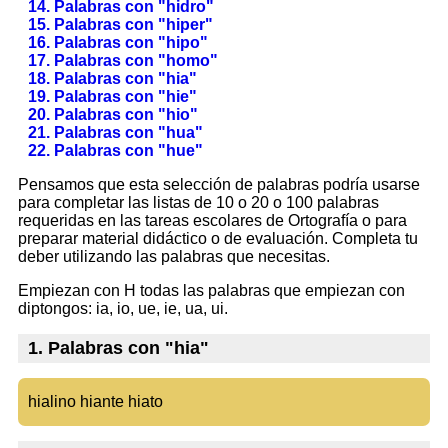
14. Palabras con "hidro"
15. Palabras con "hiper"
16. Palabras con "hipo"
17. Palabras con "homo"
18. Palabras con "hia"
19. Palabras con "hie"
20. Palabras con "hio"
21. Palabras con "hua"
22. Palabras con "hue"
Pensamos que esta selección de palabras podría usarse
para completar las listas de 10 o 20 o 100 palabras
requeridas en las tareas escolares de Ortografía o para
preparar material didáctico o de evaluación. Completa tu
deber utilizando las palabras que necesitas.
Empiezan con H todas las palabras que empiezan con
diptongos: ia, io, ue, ie, ua, ui.
1. Palabras con "hia"
hialino hiante hiato