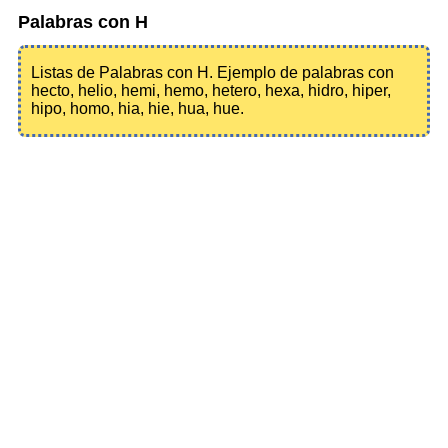
Palabras con H
Listas de Palabras con H. Ejemplo de palabras con
hecto, helio, hemi, hemo, hetero, hexa, hidro, hiper,
hipo, homo, hia, hie, hua, hue.