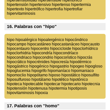
hipersensibilidad hipersensible hipertónico
hipertensión hipertensivo hipertenso hipertermia
hipertexto hipertrófico hipertrofia hipertrofiar
hipervitaminosis
16. Palabras con "hipo"
hipo hipoalérgico hipoalergénico hipocóndrico
hipocampo hipocastáneo hipocastanáceo hipocausto
hipocentauro hipocentro hipocicloide hipoclorhídrico
hipoclorhidria hipocondría hipocondríaco
hipocondriaco hipocondrio hipocorístico hipocrás
hipocrático hipocrénides hipocresía hipodérmico
hipogástrico hipogénico hipogastrio hipogeo hipogloso
hipoglucemia hipogrifo hipomaníaco hipomaniaco
hipomoclio hipopótamo hiposo hipostático hiposulfito
hiposulfuroso hipotálamo hipotético hipotónico
hipoteca hipotecable hipotecar hipotecario hipotecnia
hipotensión hipotenusa hipotermia hipotiposis
hipovitaminosis hipoxia
17. Palabras con "homo"