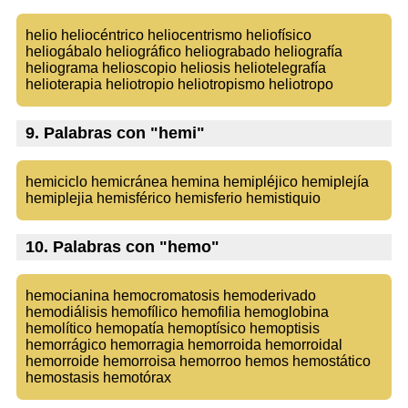
helio heliocéntrico heliocentrismo heliofísico
heliogábalo heliográfico heliograbado heliografía
heliograma helioscopio heliosis heliotelegrafía
helioterapia heliotropio heliotropismo heliotropo
9. Palabras con "hemi"
hemiciclo hemicránea hemina hemipléjico hemiplejía
hemiplejia hemisférico hemisferio hemistiquio
10. Palabras con "hemo"
hemocianina hemocromatosis hemoderivado
hemodiálisis hemofílico hemofilia hemoglobina
hemolítico hemopatía hemoptísico hemoptisis
hemorrágico hemorragia hemorroida hemorroidal
hemorroide hemorroisa hemorroo hemos hemostático
hemostasis hemotórax