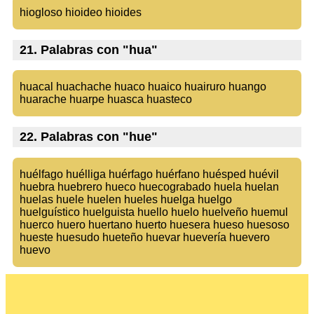
hiogloso hioideo hioides
21. Palabras con "hua"
huacal huachache huaco huaico huairuro huango
huarache huarpe huasca huasteco
22. Palabras con "hue"
huélfago huélliga huérfago huérfano huésped huévil
huebra huebrero hueco huecograbado huela huelan
huelas huele huelen hueles huelga huelgo
huelguístico huelguista huello huelo huelveño huemul
huerco huero huertano huerto huesera hueso huesoso
hueste huesudo hueteño huevar huevería huevero
huevo