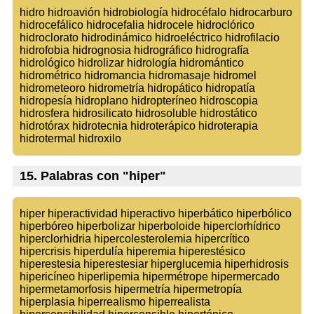
hidro hidroavión hidrobiología hidrocéfalo hidrocarburo
hidrocefálico hidrocefalia hidrocele hidroclórico
hidroclorato hidrodinámico hidroeléctrico hidrofilacio
hidrofobia hidrognosia hidrográfico hidrografía
hidrológico hidrolizar hidrología hidromántico
hidrométrico hidromancia hidromasaje hidromel
hidrometeoro hidrometría hidropático hidropatía
hidropesía hidroplano hidropteríneo hidroscopia
hidrosfera hidrosilicato hidrosoluble hidrostático
hidrotórax hidrotecnia hidroterápico hidroterapia
hidrotermal hidroxilo
15. Palabras con "hiper"
hiper hiperactividad hiperactivo hiperbático hiperbólico
hiperbóreo hiperbolizar hiperboloide hiperclorhídrico
hiperclorhidria hipercolesterolemia hipercrítico
hipercrisis hiperdulía hiperemia hiperestésico
hiperestesia hiperestesiar hiperglucemia hiperhidrosis
hipericíneo hiperlipemia hipermétrope hipermercado
hipermetamorfosis hipermetría hipermetropía
hiperplasia hiperrealismo hiperrealista