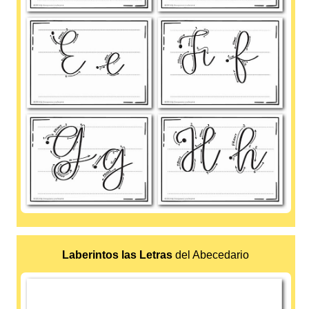
Laberintos las Letras
del Abecedario