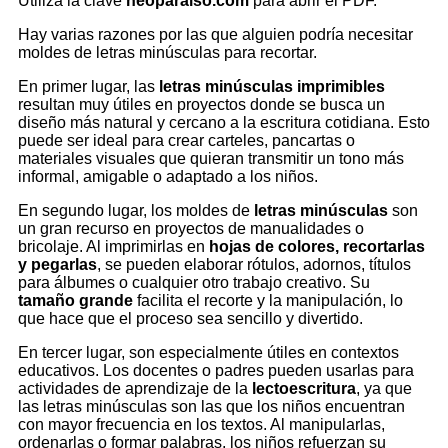
Utiliza la clave
neoparaiso.com
para abrir el PDF.
Hay varias razones por las que alguien podría necesitar
moldes de letras minúsculas para recortar.
En primer lugar, las
letras minúsculas imprimibles
resultan muy útiles en proyectos donde se busca un
diseño más natural y cercano a la escritura cotidiana. Esto
puede ser ideal para crear carteles, pancartas o
materiales visuales que quieran transmitir un tono más
informal, amigable o adaptado a los niños.
En segundo lugar, los moldes de
letras minúsculas
son
un gran recurso en proyectos de manualidades o
bricolaje. Al imprimirlas en
hojas de colores, recortarlas
y pegarlas
, se pueden elaborar rótulos, adornos, títulos
para álbumes o cualquier otro trabajo creativo. Su
tamaño grande
facilita el recorte y la manipulación, lo
que hace que el proceso sea sencillo y divertido.
En tercer lugar, son especialmente útiles en contextos
educativos. Los docentes o padres pueden usarlas para
actividades de aprendizaje de la
lectoescritura
, ya que
las letras minúsculas son las que los niños encuentran
con mayor frecuencia en los textos. Al manipularlas,
ordenarlas o formar palabras, los niños refuerzan su