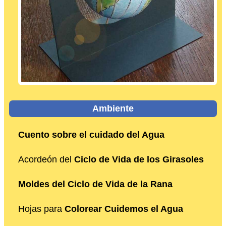
Ambiente
Cuento sobre el cuidado del Agua
Acordeón del
Ciclo de Vida de los Girasoles
Moldes del Ciclo de Vida de la Rana
Hojas para
Colorear Cuidemos el Agua