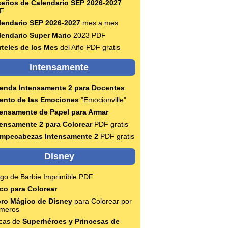
seños de Calendario SEP 2026-2027
F
lendario SEP 2026-2027
mes a mes
lendario Super Mario
2023 PDF
rteles de los Mes
del Año PDF gratis
Intensamente
enda Intensamente 2 para Docentes
ento de las Emociones
"Emocionville"
tensamente de Papel para Armar
tensamente 2 para Colorear
PDF gratis
mpecabezas Intensamente 2
PDF gratis
Disney
ngo de Barbie Imprimible PDF
co para Colorear
bro Mágico de Disney
para Colorear por
meros
cas de
Superhéroes y Princesas de