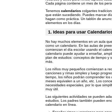
Cada página contiene un mes de los perso
Tenemos
calendarios
colgantes tradicio
que están sucediendo. Puedes marcar días
hagan como práctica. Un tablón de anun
elementos en los días.
1. Ideas para usar Calendario
No hay muchos elementos en un aula que 
como un calendario. En las aulas de pree
comienzan el día escolar usando el calen
calendario puede ayudar a enseñar, amplia
plan de estudios: conceptos de tiempo y se
más.
Los niños muy pequeños comienzan a recit
canciones y rimas simples y luego progre
tiempo, los niños podrán comprender los
meses equivalen a un año, etc. Los concep
necesidades especiales, por lo que simplif
muy útil.
Las siguientes actividades se pueden ada
estudios. Los padres también pueden enco
calendario en línea.
Enseñar rimas y canciones para apre