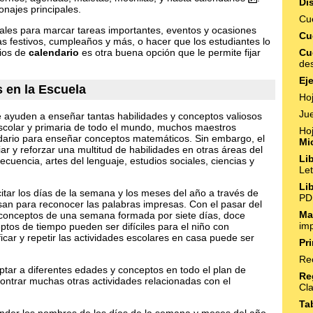
Di
najes principales.
Cu
nales para marcar tareas importantes, eventos y ocasiones
Cu
 festivos, cumpleaños y más, o hacer que los estudiantes lo
cios de
calendario
es otra buena opción que le permite fijar
Cu
des
Ej
s en la Escuela
Ho
Ju
ayuden a enseñar tantas habilidades y conceptos valiosos
scolar y primaria de todo el mundo, muchos maestros
Ho
dario para enseñar conceptos matemáticos. Sin embargo, el
Mi
r y reforzar una multitud de habilidades en otras áreas del
Li
cuencia, artes del lenguaje, estudios sociales, ciencias y
Let
Li
ar los días de la semana y los meses del año a través de
PD
san para reconocer las palabras impresas. Con el pasar del
Ma
 conceptos de una semana formada por siete días, doce
im
tos de tiempo pueden ser difíciles para el niño con
icar y repetir las actividades escolares en casa puede ser
Pr
Re
ptar a diferentes edades y conceptos en todo el plan de
Re
ntrar muchas otras actividades relacionadas con el
Cl
Ta
nder los nombres de los días de la semana y meses del año.