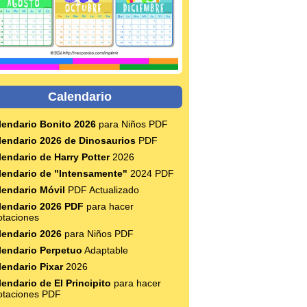
Calendario
lendario Bonito 2026
para Niños PDF
lendario 2026 de Dinosaurios
PDF
lendario de Harry Potter
2026
lendario de "Intensamente"
2024 PDF
lendario Móvil
PDF Actualizado
lendario 2026 PDF
para hacer
otaciones
lendario 2026
para Niños PDF
lendario Perpetuo
Adaptable
lendario Pixar
2026
lendario de El Principito
para hacer
otaciones PDF