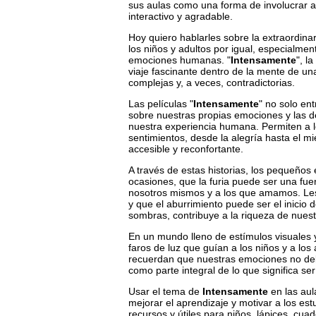
sus aulas como una forma de involucrar a
interactivo y agradable.
Hoy quiero hablarles sobre la extraordin
los niños y adultos por igual, especialme
emociones humanas. "
Intensamente
", l
viaje fascinante dentro de la mente de 
complejas y, a veces, contradictorias.
Las películas "
Intensamente
" no solo en
sobre nuestras propias emociones y las d
nuestra experiencia humana. Permiten a lo
sentimientos, desde la alegría hasta el mi
accesible y reconfortante.
A través de estas historias, los pequeños
ocasiones, que la furia puede ser una fue
nosotros mismos y a los que amamos. Les
y que el aburrimiento puede ser el inicio
sombras, contribuye a la riqueza de nuest
En un mundo lleno de estímulos visuales 
faros de luz que guían a los niños y a l
recuerdan que nuestras emociones no deb
como parte integral de lo que significa s
Usar el tema de
Intensamente
en las aul
mejorar el aprendizaje y motivar a los est
recursos y útiles para niños, lápices, cu