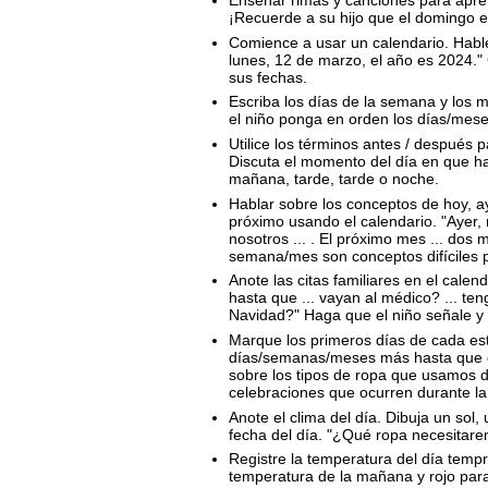
¡Recuerde a su hijo que el domingo e
Comience a usar un calendario. Hable 
lunes, 12 de marzo, el año es 2024."
sus fechas.
Escriba los días de la semana y los m
el niño ponga en orden los días/mese
Utilice los términos antes / después p
Discuta el momento del día en que h
mañana, tarde, tarde o noche.
Hablar sobre los conceptos de hoy, 
próximo usando el calendario. "Ayer, n
nosotros ... . El próximo mes ... dos
semana/mes son conceptos difíciles 
Anote las citas familiares en el cal
hasta que ... vayan al médico? ... teng
Navidad?" Haga que el niño señale y 
Marque los primeros días de cada est
días/semanas/meses más hasta que co
sobre los tipos de ropa que usamos 
celebraciones que ocurren durante l
Anote el clima del día. Dibuja un sol,
fecha del día. "¿Qué ropa necesitare
Registre la temperatura del día tempr
temperatura de la mañana y rojo para