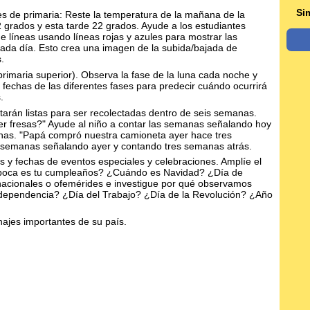
Si
s de primaria: Reste la temperatura de la mañana de la
 grados y esta tarde 22 grados. Ayude a los estudiantes
e líneas usando líneas rojas y azules para mostrar las
cada día. Esto crea una imagen de la subida/bajada de
.
primaria superior). Observa la fase de la luna cada noche y
las fechas de las diferentes fases para predecir cuándo ocurrirá
.
tarán listas para ser recolectadas dentro de seis semanas.
 fresas?" Ayude al niño a contar las semanas señalando hoy
nas. "Papá compró nuestra camioneta ayer hace tres
s semanas señalando ayer y contando tres semanas atrás.
s y fechas de eventos especiales y celebraciones. Amplíe el
época es tu cumpleaños? ¿Cuándo es Navidad? ¿Día de
nacionales o ofemérides e investigue por qué observamos
ndependencia? ¿Día del Trabajo? ¿Día de la Revolución? ¿Año
ajes importantes de su país.