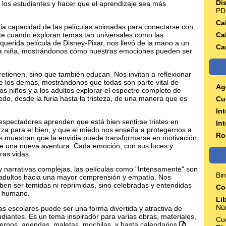
Di
 los estudiantes y hacer que el aprendizaje sea más
PD
Ca
aria capacidad de las películas animadas para conectarse con
nte cuando exploran temas tan universales como las
Ca
a querida película de Disney-Pixar, nos llevó de la mano a un
Ca
una niña, mostrándonos cómo nuestras emociones pueden ser
tretienen, sino que también educan. Nos invitan a reflexionar
e los demás, mostrándonos que todas son parte vital de
Ag
s niños y a los adultos explorar el espectro completo de
edo, desde la furia hasta la tristeza, de una manera que es
Cu
In
 espectadores aprenden que está bien sentirse tristes en
In
rza para el bien, y que el miedo nos enseña a protegernos a
Ro
 muestran que la envidia puede transformarse en motivación,
 de una nueva aventura. Cada emoción, con sus luces y
ras vidas.
y narrativas complejas, las películas como "Intensamente" son
Bi
os adultos hacia una mayor comprensión y empatía. Nos
en ser temidas ni reprimidas, sino celebradas y entendidas
Co
er humano.
Li
Nú
as escolares puede ser una forma divertida y atractiva de
udiantes. Es un tema inspirador para varias obras, materiales,
Cu
adernos, agendas, maletas, mochilas, y hasta calendarios
.