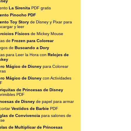
sney
ento
La Sirenita
PDF gratis
ento Pinocho PDF
ento Toy Story
de Disney y Pixar para
cargar y leer
ercicios Físicos
de Mickey Mouse
jas de
Frozen para Colorear
egos de
Buscando a Dory
jas para Leer la Hora con
Relojes de
ckey
bro Mágico de Disney
para Colorear
ras
bro Mágico de Disney
con Actividades
F
riquitas de Princesas de Disney
primibles PDF
incesas de Disney
de papel para armar
cortar
Vestidos de Barbie
PDF
glas de Convivencia
para salones de
ase
blas de Multiplicar de Princesas