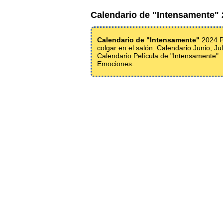
Calendario de "Intensamente"
Calendario de "Intensamente"
2024 PD
colgar en el salón. Calendario Junio, J
Calendario Película de "Intensamente"
Emociones.