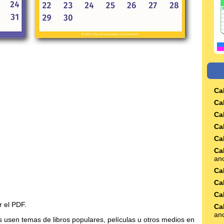
Ca
Ca
Ca
Ca
Ca
Ca
an
Ca
Ca
Ca
r el PDF.
Ca
an
 usen temas de libros populares, películas u otros medios en