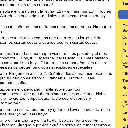
Ta
s el primer día de la semana!
sobre el día (lunes), la fecha (12) y el mes (marzo). "Hoy es
 Guarde las hojas desprendibles para secuenciar los días y
Fic
eses del año en tiras de frases o tarjetas de notas. Haga que
So
s.
Cu
ara secuenciar los eventos que ocurren a lo largo del día.
acemos ciertas cosas o cuando ocurren ciertas cosas:
Cu
Cu
ayer, mañana, la semana que viene, el mes pasado y el mes
hac
osotros ... Hoy, tú ... Mañana, harás esto ... El mes pasado,
Cu
 meses a partir de hoy ..." La próxima semana/mes, la última
Em
para niños pequeños o con necesidades especiales.
endario. Pregúntele al niño: "¿Cuántos días/semanas/meses más
Li
an su partido de fútbol? ... tengan su recital? ... sea
Te
cuente los días.
Ro
ación en el calendario. Hable sobre cuántos
mience/finalice una determinada estación del año. Hable
Lib
durante ciertas temporadas. Hable sobre eventos y
Há
a temporada.
y 
 una nube oscura, una nube y gotas de lluvia, nieve, etc. en la
Lo
mos usar (o no usar) hoy?"
Ro
ano en la mañana y en la tarde. Use azul para escribir la
 la tarde. Juegue a predecir cuáles serán las temperaturas al
El