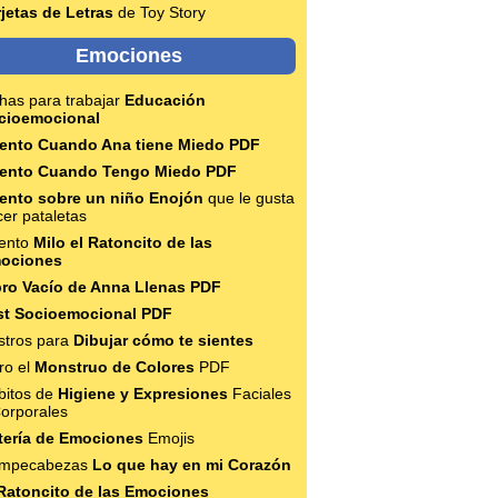
rjetas de Letras
de Toy Story
Emociones
has para trabajar
Educación
cioemocional
ento Cuando Ana tiene Miedo PDF
ento Cuando Tengo Miedo PDF
ento sobre un niño Enojón
que le gusta
er pataletas
ento
Milo el Ratoncito de las
ociones
bro Vacío de Anna Llenas PDF
st Socioemocional PDF
stros para
Dibujar cómo te sientes
ro el
Monstruo de Colores
PDF
bitos de
Higiene y Expresiones
Faciales
Corporales
tería de Emociones
Emojis
mpecabezas
Lo que hay en mi Corazón
Ratoncito de las Emociones