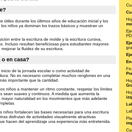
Cu
se?
Cu
Ho
 útiles durante los últimos años de educación inicial y los
mo
 los niños ya dominan los trazos básicos y muestran un
Eje
PD
ción entre la escritura de molde y la escritura cursiva,
Ej
. Incluso resultan beneficiosas para estudiantes mayores
gra
 mejorar la fluidez de su escritura.
Eje
a o en casa?
En
Fi
inicio de la jornada escolar o como actividad de
Pr
ritura. No es necesario completar muchos renglones en una
 más importante que la cantidad.
Ho
Gr
os niños a mantener un ritmo constante, respetar los límites
Ho
os sean suaves y continuos. A medida que aumenta la
iz
na mayor naturalidad en los movimientos que más adelante
ompletas.
La
Lab
os niños fortalecen las bases necesarias para una escritura
tras disfrutan de actividades visualmente atractivas
Pla
ue hacen del aprendizaje una experiencia más entretenida.
im
Cu