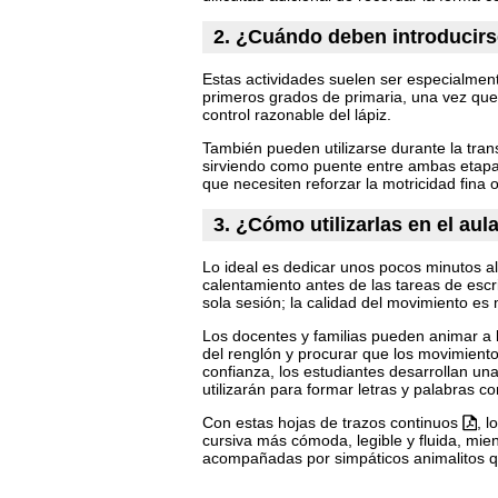
2. ¿Cuándo deben introducir
Estas actividades suelen ser especialmente
primeros grados de primaria, una vez que
control razonable del lápiz.
También pueden utilizarse durante la transi
sirviendo como puente entre ambas etapas
que necesiten reforzar la motricidad fina o
3. ¿Cómo utilizarlas en el aul
Lo ideal es dedicar unos pocos minutos al 
calentamiento antes de las tareas de esc
sola sesión; la calidad del movimiento es
Los docentes y familias pueden animar a l
del renglón y procurar que los movimient
confianza, los estudiantes desarrollan u
utilizarán para formar letras y palabras c
Con estas hojas de trazos continuos
, l
cursiva más cómoda, legible y fluida, mien
acompañadas por simpáticos animalitos q