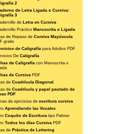
igrafía 2
aderno de Letra Ligada o Cursiva:
igrafía 3
adernillo de
Letra en Cursiva
dernillo Práctico
Manuscrita o Ligada
jas de Repaso de
Cursiva Mayúscula
F gratis
rcicios de Caligrafía
para Adultos PDF
rcicios De
Caligrafía
chas de Caligrafía
con Manuscrita o
gada
chas de Cursiva
PDF
jas de
Cuadrícula Diagonal
jas de
Cuadrícula y papel pautado de
neas PDF
nas de ejercicios de
escritura cursiva
bro
Aprendiendo las Vocales
bro
Coquito de Escritura
tipo Palmer
bro
Todos los días Cursiva
PDF
jas de
Práctica de Lettering