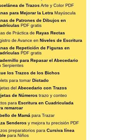
scelánea de Trazos
Arte y Color PDF
anas para Mejorar la Letra
Mayúscula
anas de Patrones de Dibujos en
adrículas
PDF gratis
jas de Práctica de
Rayas Rectas
gistro de Avance en
Niveles de Escritura
anas de Repetición de Figuras en
adrículas
PDF gratis
adernillo para Repasar el Abecedario
n Serpientes
gue los Trazos de los Bichos
blets para tomar
Dictado
jetas del
Abecedario con Trazos
rjetas de Números
trazo y conteo
xtos para
Escritura en Cuadriculada
ra remarcar
bello de Mamá
para Trazar
aza Senderos
y mejora tu precisión PDF
azos preparatorios para
Cursiva línea
ble
para Niños