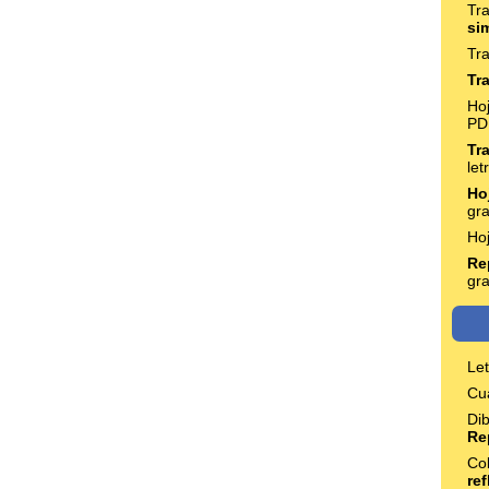
Tr
si
Tra
Tr
Ho
PD
Tr
let
Ho
gra
Ho
Re
gra
Le
Cu
Di
Re
Col
re