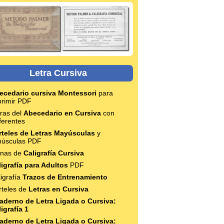
Letra Cursiva
ecedario cursiva Montessori
para
primir PDF
tras del
Abecedario en Cursiva
con
ferentes
rteles de Letras Mayúsculas
y
núsculas PDF
anas de
Caligrafía Cursiva
ligrafía para Adultos
PDF
igrafía
Trazos de Entrenamiento
rteles de
Letras en Cursiva
aderno de Letra Ligada o Cursiva:
igrafía 1
aderno de Letra Ligada o Cursiva: