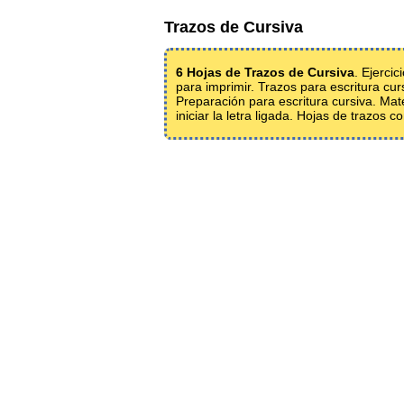
Trazos de Cursiva
6 Hojas de Trazos de Cursiva
. Ejerci
para imprimir. Trazos para escritura cur
Preparación para escritura cursiva. Mate
iniciar la letra ligada. Hojas de trazos c