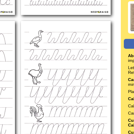
Ab
im
Le
Re
Ca
mi
Pl
Ca
Cal
Ca
Cu
Cal
Cu