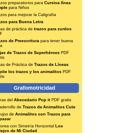
azos preparatorios para
Cursiva línea
mple
para Niños
zos para mejorar la Caligrafía
azos para Buena Letra
jas de práctica de
trazos para zurdos
F
azos de Preescritura
para tener buena
ra
jas de Trazos de Superhéroes
PDF
tis
jas de Práctica de
Trazos de Líneas
pite los trazos y los animalitos
PDF
tis
Grafomotricidad
tras del
Abecedario Pop it
PDF gratis
adernillo de
Trazos de Animalitos Cute
bujos de
Animalitos con Trazos para
pasar
orea con Simetría Horizontal
Los
flejos de Mi Ciudad