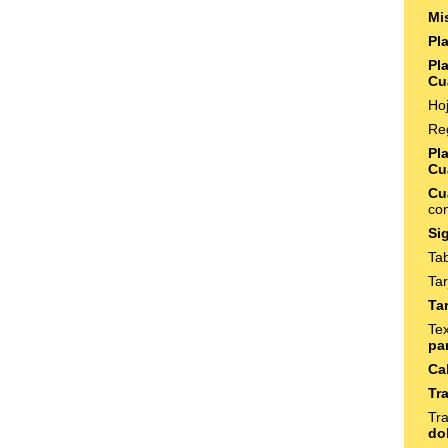
Mi
Pl
Pl
Cu
Ho
Re
Pl
Cu
Cu
co
Si
Ta
Tar
Ta
Te
pa
Ca
Tr
Tr
do