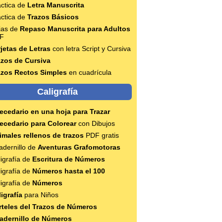
áctica de
Letra Manuscrita
áctica de
Trazos Básicos
jas de
Repaso Manuscrita para Adultos
F
rjetas de Letras
con letra Script y Cursiva
azos de Cursiva
azos Rectos Simples
en cuadrícula
Caligrafía
ecedario en una hoja para Trazar
ecedario para Colorear
con Dibujos
imales rellenos de trazos
PDF gratis
adernillo de
Aventuras Grafomotoras
igrafía de
Escritura de Números
igrafía de
Números hasta el 100
igrafía de
Números
igrafía
para Niños
rteles del Trazos de Números
adernillo de Números