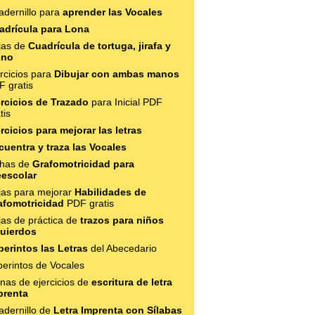
adernillo para
aprender las Vocales
adrícula para Lona
jas de
Cuadrícula de tortuga, jirafa y
no
rcicios para
Dibujar con ambas manos
F gratis
ercicios de Trazado
para Inicial PDF
tis
rcicios para mejorar las letras
cuentra y traza las Vocales
chas de
Grafomotricidad para
eescolar
jas para mejorar
Habilidades de
afomotricidad
PDF gratis
jas de práctica de
trazos para niños
quierdos
berintos las Letras
del Abecedario
erintos de Vocales
nas de ejercicios de
escritura de letra
prenta
adernillo de
Letra Imprenta con Sílabas