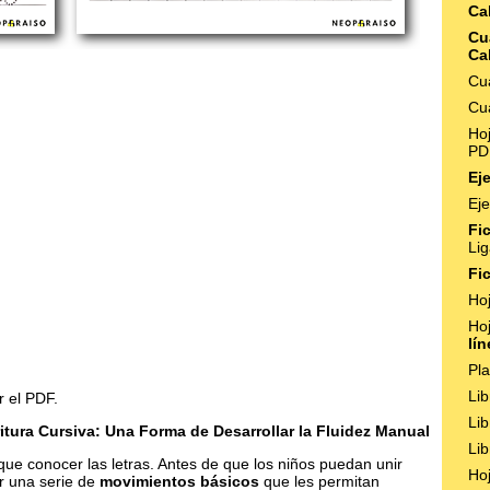
Cal
Cu
Cal
Cu
Cua
Ho
PD
Eje
Eje
Fi
Li
Fi
Ho
Ho
lí
Pla
Li
r el PDF.
Li
itura Cursiva: Una Forma de Desarrollar la Fluidez Manual
Li
ue conocer las letras. Antes de que los niños puedan unir
Ho
ar una serie de
movimientos básicos
que les permitan