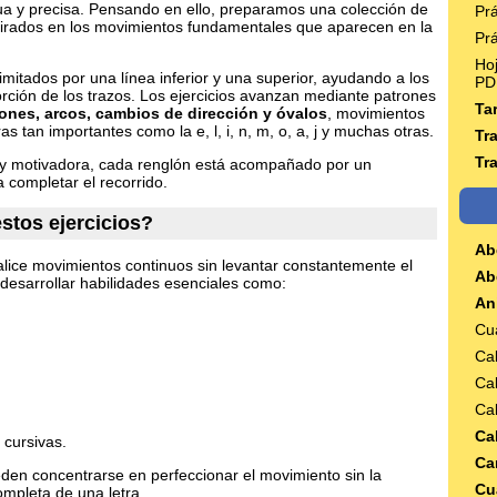
inua y precisa. Pensando en ello, preparamos una colección de
Pr
spirados en los movimientos fundamentales que aparecen en la
Pr
Ho
mitados por una línea inferior y una superior, ayudando a los
PD
porción de los trazos. Los ejercicios avanzan mediante patrones
Ta
ones, arcos, cambios de dirección y óvalos
, movimientos
s tan importantes como la e, l, i, n, m, o, a, j y muchas otras.
Tr
Tr
 y motivadora, cada renglón está acompañado por un
a completar el recorrido.
stos ejercicios?
Ab
alice movimientos continuos sin levantar constantemente el
Ab
desarrollar habilidades esenciales como:
An
Cu
Cal
Cal
Cal
Cal
 cursivas.
Ca
ueden concentrarse en perfeccionar el movimiento sin la
Cu
completa de una letra.