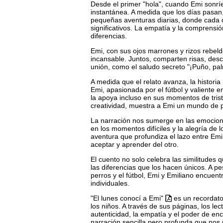
Desde el primer "hola", cuando Emi sonrí
instantánea. A medida que los días pasan
pequeñas aventuras diarias, donde cada d
significativos. La empatía y la compren
diferencias.
Emi, con sus ojos marrones y rizos rebeld
incansable. Juntos, comparten risas, des
unión, como el saludo secreto "¡Puño, pal
A medida que el relato avanza, la histor
Emi, apasionada por el fútbol y valiente 
la apoya incluso en sus momentos de trist
creatividad, muestra a Emi un mundo de po
La narración nos sumerge en las emocione
en los momentos difíciles y la alegría de
aventura que profundiza el lazo entre Emi
aceptar y aprender del otro.
El cuento no solo celebra las similitudes 
las diferencias que los hacen únicos. A pe
perros y el fútbol, Emi y Emiliano encuen
individuales.
"El lunes conocí a Emi"
es un recordato
los niños. A través de sus páginas, los le
autenticidad, la empatía y el poder de en
narración sencilla pero profunda que nos