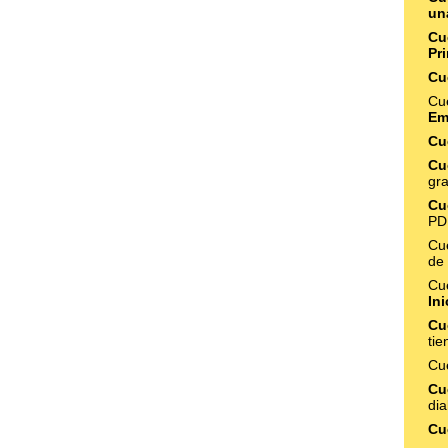
un
Cu
Pr
Cu
Cu
Em
Cu
Cu
gra
Cu
PD
Cu
de 
Cu
In
Cu
tie
Cu
Cu
dia
Cu