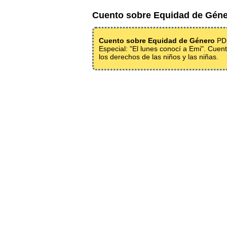
Cuento sobre Equidad de Gén
Cuento sobre Equidad de Género
PDF
Especial: "El lunes conocí a Emi". Cuen
los derechos de las niños y las niñas.