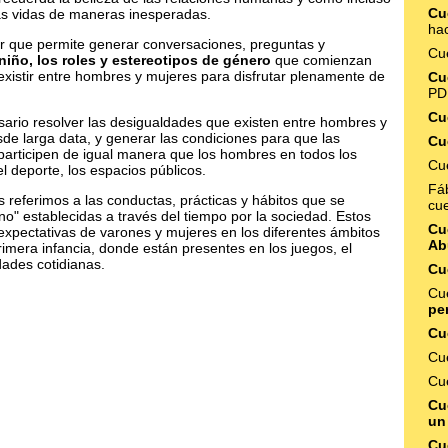
Cu
as vidas de maneras inesperadas.
hac
or que permite generar conversaciones, preguntas y
Cu
niño, los roles y estereotipos de género
que comienzan
 existir entre hombres y mujeres para disfrutar plenamente de
Cu
PD
Cu
sario resolver las desigualdades que existen entre hombres y
de larga data, y generar las condiciones para que las
Cu
 participen de igual manera que los hombres en todos los
Cu
 el deporte, los espacios públicos.
Fá
referimos a las conductas, prácticas y hábitos que se
cu
no" establecidas a través del tiempo por la sociedad. Estos
Cue
expectativas de varones y mujeres en los diferentes ámbitos
Ab
primera infancia, donde están presentes en los juegos, el
dades cotidianas.
Cu
Cue
pe
Cu
Cu
Cu
Cu
un
Cu