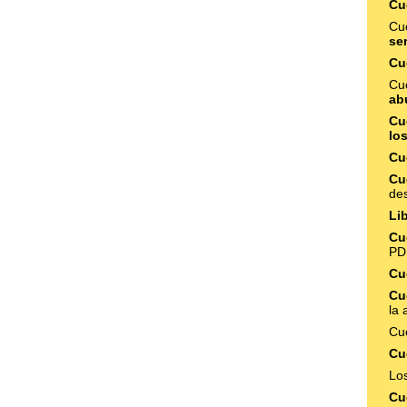
Cu
Cu
se
Cu
Cu
ab
Cu
lo
Cu
Cu
des
Li
Cu
PD
Cu
Cu
la
Cu
Cu
Lo
Cu