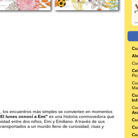
Cu
Ale
Cu
Ce
Pi
Cua
Ma
Cu
Inf
Cu
s, los encuentros más simples se convierten en momentos
Ar
El lunes conocí a Emi"
es una historia conmovedora que
Cu
istad entre dos niños, Emi y Emiliano. A través de sus
 transportados a un mundo lleno de curiosidad, risas y
Cu
Cu