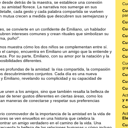
e desde detrás de la maestra, se establece una conexión
Cu
, su amistad florece. La narrativa nos sumerge en sus
Cu
etalle, cada gesto y cada palabra compartida se vuelven
par
sión mutua crecen a medida que descubren sus semejanzas y
Cu
Cu
es, se convierte en un confidente de Emiliano, un hablador
cubren intereses comunes y crean rituales que simbolizan su
Cu
ma, puño!".
Cu
ia nos muestra cómo los dos niños se complementan entre sí.
Cu
en el campo, encuentra en Emiliano un amigo que la entiende y
eza. Por su parte, Emiliano, con su amor por la natación y la
Cu
sibilidades diferentes.
Cue
gra
s profundas de la amistad: la risa compartida, la compasión
 los descubrimientos conjuntos. Cada día es una nueva
Cu
 y Emiliano, revelando su complicidad y su capacidad de
Cu
Cu
que unen a los amigos, sino que también resalta la belleza de
Act
sar de tener gustos diferentes en ciertas áreas, como los
y 
tran maneras de conectarse y respetar sus preferencias
Cu
Act
rio conmovedor de la importancia de la amistad en la vida de
El
ctores se ven envueltos en una historia que celebra la
contrar un amigo verdadero en el camino de la vida. Una
Cu
 recuerda la belleza de las relaciones humanas y cómo incluso