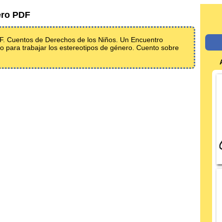
ero PDF
. Cuentos de Derechos de los Niños. Un Encuentro
to para trabajar los estereotipos de género. Cuento sobre