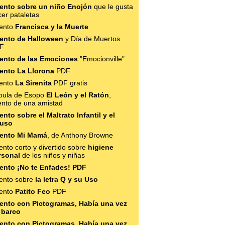
ento sobre un niño Enojón
que le gusta
er pataletas
ento
Francisca y la Muerte
ento de Halloween
y Día de Muertos
F
ento de las Emociones
"Emocionville"
ento La Llorona
PDF
ento
La Sirenita
PDF gratis
bula de Esopo
El León y el Ratón
,
ento de una amistad
nto sobre el Maltrato Infantil y el
uso
ento Mi Mamá
, de Anthony Browne
nto corto y divertido sobre
higiene
rsonal
de los niños y niñas
ento ¡No te Enfades! PDF
ento sobre
la letra Q y su Uso
ento
Patito Feo
PDF
ento con Pictogramas, Había una vez
 barco
ento con Pictogramas, Había una vez