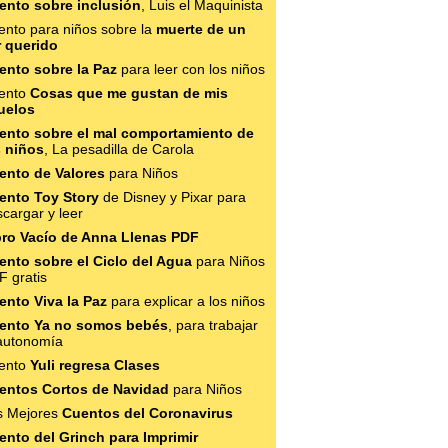
ento sobre inclusión
, Luis el Maquinista
ento para niños sobre la
muerte de un
r querido
ento sobre la Paz
para leer con los niños
ento
Cosas que me gustan de mis
uelos
ento sobre el mal comportamiento de
s niños
, La pesadilla de Carola
ento de Valores
para Niños
ento Toy Story
de Disney y Pixar para
cargar y leer
bro Vacío de Anna Llenas PDF
ento sobre el Ciclo del Agua
para Niños
F gratis
ento Viva la Paz
para explicar a los niños
ento Ya no somos bebés
, para trabajar
 autonomía
ento
Yuli regresa Clases
entos Cortos de Navidad
para Niños
s Mejores
Cuentos del Coronavirus
ento del Grinch para Imprimir