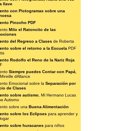
a llave
ento con Pictogramas sobre una
incesa
ento Pinocho PDF
ento
Milo el Ratoncito de las
ociones
ento del Regreso a Clases
de Roberta
ento sobre el retorno a la Escuela
PDF
tis
ento Rodolfo el Reno de la Nariz Roja
F
ento
Siempre puedes Contar con Papá
,
Mireille dAllance
ento Emocional sobre la
Separación por
icio de Clases
ento sobre autismo
, Mi Hermano Lucas
ne Autismo
ento sobre una
Buena Alimentación
ento sobre los Eclipses
para aprender y
logar
ento sobre huracanes
para niños