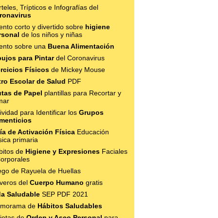
teles, Trípticos e Infografías del
ronavirus
nto corto y divertido sobre
higiene
rsonal
de los niños y niñas
ento sobre una
Buena Alimentación
bujos para Pintar
del Coronavirus
ercicios Físicos
de Mickey Mouse
ltro Escolar de Salud
PDF
utas de Papel
plantillas para Recortar y
mar
ividad para Identificar los
Grupos
imenticios
ía de Activación Física
Educación
ica primaria
bitos de
Higiene y Expresiones
Faciales
Corporales
ego de Rayuela de Huellas
averos del
Cuerpo Humano
gratis
da Saludable
SEP PDF 2021
morama de
Hábitos Saludables
rjetas de
Orden y Aseo Personal
para