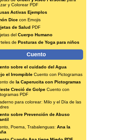
azar y Colorear PDF
usas Activas Ejemplos
món Dice
con Emojis
rjetas de Salud
PDF
jetas del
Cuerpo Humano
rteles de
Posturas de Yoga para niños
Cuento
ento sobre el cuidado del Agua
jo el Irrompible
Cuento con Pictogramas
ento de
la Caperucita con Pictogramas
leste Creció de Golpe
Cuento con
ctogramas PDF
derno para colorear: Milo y el Día de las
dres
ento sobre Prevención de Abuso
antil
ento, Poema, Trabalenguas:
Ana la
aña
ento Cuando Ana tiene Miedo PDF