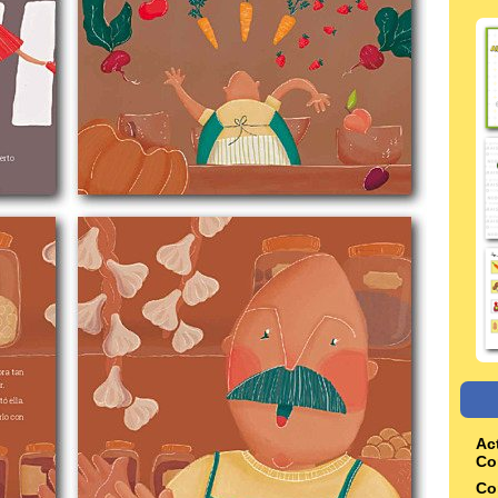
Ac
Co
Co