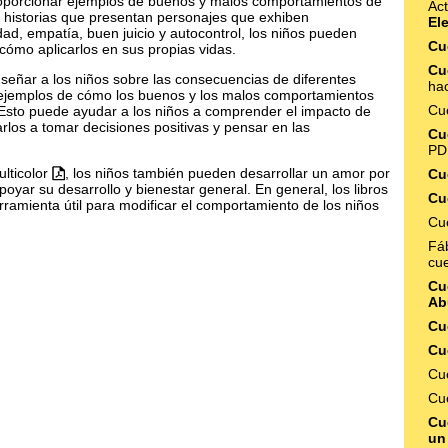
roporcionar ejemplos de buenos y malos comportamientos de
Act
r historias que presentan personajes que exhiben
El
ad, empatía, buen juicio y autocontrol, los niños pueden
Cu
ómo aplicarlos en sus propias vidas.
Cu
señar a los niños sobre las consecuencias de diferentes
hac
ejemplos de cómo los buenos y los malos comportamientos
Cu
 Esto puede ayudar a los niños a comprender el impacto de
los a tomar decisiones positivas y pensar en las
Cu
PD
ulticolor
, los niños también pueden desarrollar un amor por
Cu
poyar su desarrollo y bienestar general. En general, los libros
Cu
ramienta útil para modificar el comportamiento de los niños
Cu
Fá
cu
Cue
Ab
Cu
Cu
Cu
Cu
Cu
un