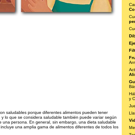
Car
Co
Cue
pe
Cu
Di
Ej
Fi
Fr
Ar
Act
Al
Gu
Bás
Há
y 
Ju
s son saludables porque diferentes alimentos pueden tener
Ll
, y lo que se considera saludable también puede variar según
Vi
de una persona. En general, sin embargo, una dieta saludable
e incluye una amplia gama de alimentos diferentes de todos los
Me
Ta