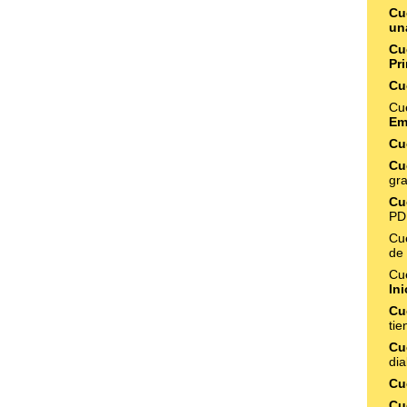
Cu
un
Cu
Pr
Cu
Cu
Em
Cu
Cu
gra
Cu
PD
Cu
de 
Cu
In
Cu
tie
Cu
dia
Cu
Cu