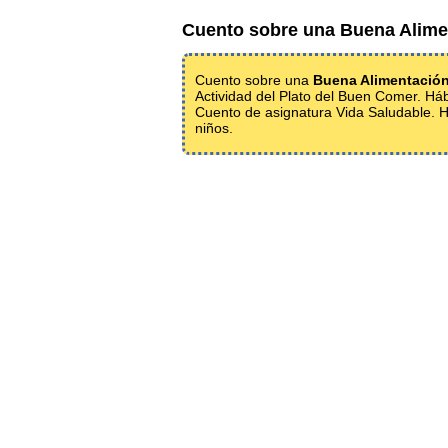
Cuento sobre una Buena Alime
Cuento sobre una
Buena Alimentació
Actividad del Plato del Buen Comer. Há
Cuento de asignatura Vida Saludable. H
niños.