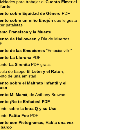
ividades para trabajar el
Cuento Elmer el
efante
ento sobre Equidad de Género
PDF
ento sobre un niño Enojón
que le gusta
er pataletas
ento
Francisca y la Muerte
ento de Halloween
y Día de Muertos
F
ento de las Emociones
"Emocionville"
ento La Llorona
PDF
ento
La Sirenita
PDF gratis
bula de Esopo
El León y el Ratón
,
ento de una amistad
nto sobre el Maltrato Infantil y el
uso
ento Mi Mamá
, de Anthony Browne
ento ¡No te Enfades! PDF
ento sobre
la letra Q y su Uso
ento
Patito Feo
PDF
ento con Pictogramas, Había una vez
 barco