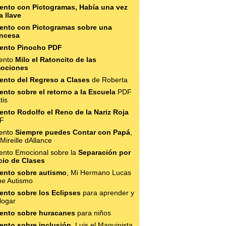
ento con Pictogramas, Había una vez
a llave
ento con Pictogramas sobre una
incesa
ento Pinocho PDF
ento
Milo el Ratoncito de las
ociones
ento del Regreso a Clases
de Roberta
ento sobre el retorno a la Escuela
PDF
tis
ento Rodolfo el Reno de la Nariz Roja
F
ento
Siempre puedes Contar con Papá
,
Mireille dAllance
ento Emocional sobre la
Separación por
icio de Clases
ento sobre autismo
, Mi Hermano Lucas
ne Autismo
ento sobre los Eclipses
para aprender y
logar
ento sobre huracanes
para niños
ento sobre inclusión
, Luis el Maquinista