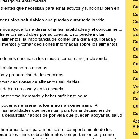
el riesgo de enfermedad
Cu
trientes que necesitan para estar activos y funcionar bien en
Cu
imenticios saludables
que puedan durar toda la vida
Cu
Cu
mos ayudarlos a desarrollar las habilidades y el conocimiento
par
imentos saludables por su cuenta. Esto puede incluir
 alimentos, la importancia de comer una dieta equilibrada y
Cu
 alimentos y tomar decisiones informadas sobre los alimentos
Cu
Cu
odemos enseñar a los niños a comer sano, incluyendo:
Cu
 hábita nosotros mismos
Cu
ción y preparación de las comidas
Cu
omar decisiones de alimentos saludables
Cue
ludables en casa y en la escuela
gra
antenerse hidratado y beber suficiente agua
Cu
mo podemos
enseñar a los niños a comer sano
. Al
Cu
y las habilidades que necesitan para tomar decisiones de
Cu
a desarrollar hábitos de por vida que puedan apoyar su salud
Act
y 
erramienta útil para modificar el comportamiento de los
Cu
eñar a los niños sobre diferentes comportamientos y cómo