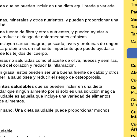
Tr
les
que se pueden incluir en una dieta equilibrada y variada
Pa
Si
inas, minerales y otros nutrientes, y pueden proporcionar una
lud.
Ta
a fuente de fibra y otros nutrientes, y pueden ayudar a
Tar
 reducir el riesgo de enfermedades crónicas.
Ca
incluyen carnes magras, pescado, aves y proteínas de origen
u. La proteína es un nutriente importante que puede ayudar a
de los tejidos del cuerpo.
asas no saturadas como el aceite de oliva, nueces y semillas,
d del corazón y reducir la inflamación.
Cu
in grasa: estos pueden ser una buena fuente de calcio y otros
Ale
r la salud ósea y reducir el riesgo de osteoporosis.
Cu
entos saludables
que se pueden incluir en una dieta
Ce
rdar que ningún alimento por sí solo es una solución mágica
Pi
ludable es aquella que incluye una variedad de alimentos
Cua
de alimentos.
Ma
er sano. Una dieta saludable puede proporcionar muchos
Cu
Inf
Cu
Ar
udable
Cu