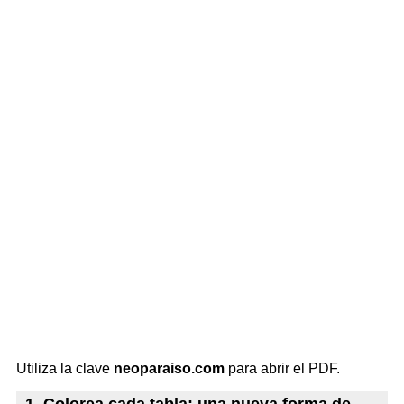
Utiliza la clave
neoparaiso.com
para abrir el PDF.
1. Colorea cada tabla: una nueva forma de