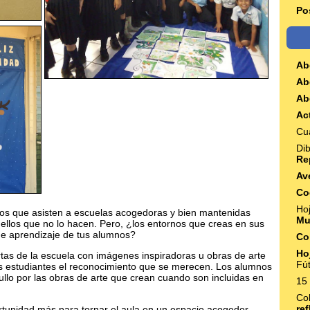
Po
Ab
Ab
Ab
Ac
Cu
Di
Re
Av
Co
Ho
iños que asisten a escuelas acogedoras y bien mantenidas
Mul
quellos que no lo hacen. Pero, ¿los entornos que creas en sus
de aprendizaje de tus alumnos?
Co
Ho
tas de la escuela con imágenes inspiradoras u obras de arte
Fút
los estudiantes el reconocimiento que se merecen. Los alumnos
llo por las obras de arte que crean cuando son incluidas en
15
Col
re
tunidad más para tornar el aula en un espacio acogedor,