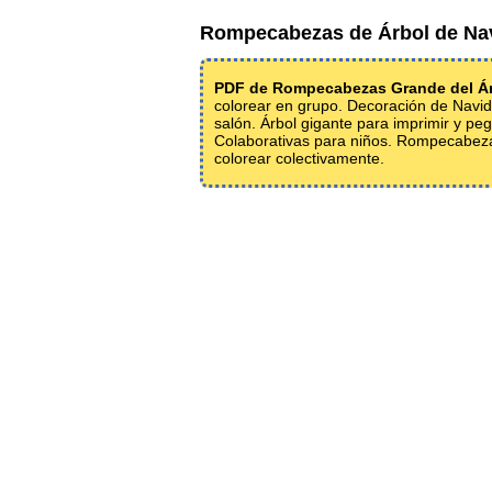
Rompecabezas de Árbol de Nav
PDF de Rompecabezas Grande del Ár
colorear en grupo. Decoración de Navid
salón. Árbol gigante para imprimir y pe
Colaborativas para niños. Rompecabeza
colorear colectivamente.