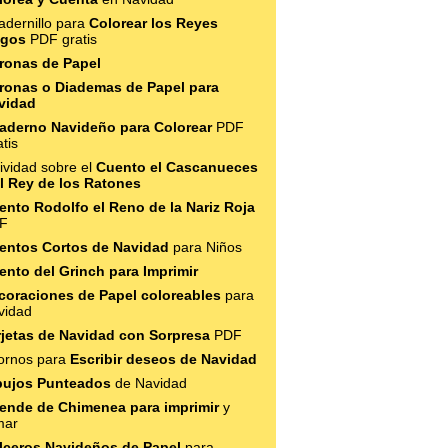
adernillo para
Colorear los Reyes
gos
PDF gratis
ronas de Papel
ronas o Diademas de Papel para
vidad
aderno Navideño para Colorear
PDF
tis
ividad sobre el
Cuento el Cascanueces
el Rey de los Ratones
ento Rodolfo el Reno de la Nariz Roja
F
entos Cortos de Navidad
para Niños
ento del Grinch para Imprimir
coraciones de Papel coloreables
para
vidad
rjetas de Navidad con Sorpresa
PDF
ornos para
Escribir deseos de Navidad
bujos Punteados
de Navidad
ende de Chimenea para imprimir
y
mar
lceros Navideños de Papel
para