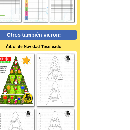
Otros también vieron:
Árbol de Navidad Teseleado