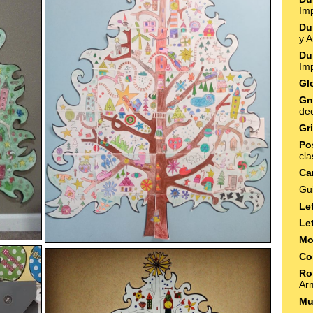
Imp
Du
y 
Du
Imp
Gl
Gn
de
Gr
Po
cla
Ca
Gu
Le
Le
Mo
Co
Ro
Ar
Mu