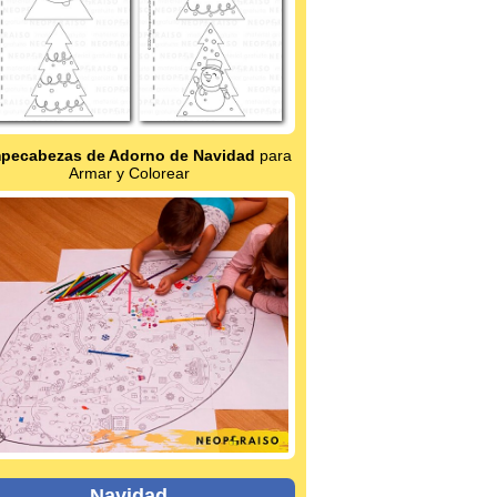
pecabezas de Adorno de Navidad
para
Armar y Colorear
Navidad