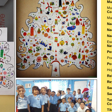
Mu
Mu
Co
Ma
Na
Na
Na
Es
Na
Pe
Po
Po
Ho
Re
Re
Sa
Sa
Ta
Co
Tí