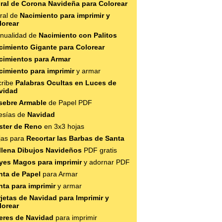
ral de Corona Navideña para Colorear
ral de
Nacimiento para imprimir y
lorear
nualidad de
Nacimiento con Palitos
cimiento Gigante para Colorear
cimientos para Armar
cimiento para imprimir
y armar
cribe
Palabras Ocultas en Luces de
vidad
sebre Armable
de Papel PDF
esías de
Navidad
ster de Reno
en 3x3 hojas
jas para
Recortar las Barbas de Santa
llena Dibujos Navideños
PDF gratis
yes Magos para imprimir
y adornar PDF
nta de Papel
para Armar
nta para imprimir
y armar
rjetas de Navidad para Imprimir y
lorear
teres de Navidad
para imprimir