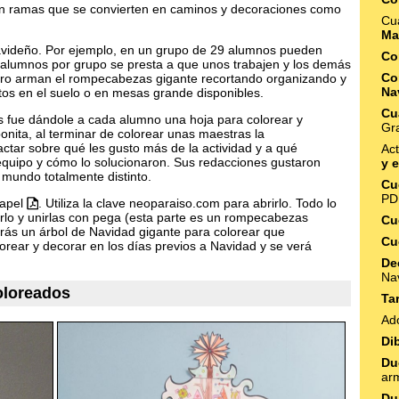
 con ramas que se convierten en caminos y decoraciones como
Cu
Ma
avideño. Por ejemplo, en un grupo de 29 alumnos pueden
Co
 alumnos por grupo se presta a que unos trabajen y los demás
Co
ero arman el rompecabezas gigante recortando organizando y
Na
tos en el suelo o en mesas grande disponibles.
Cu
es fue dándole a cada alumno una hoja para colorear y
Gra
nita, al terminar de colorear unas maestras la
ctar sobre qué les gusto más de la actividad y a qué
Act
 equipo y cómo lo solucionaron. Sus redacciones gustaron
y 
mundo totalmente distinto.
Cu
PD
papel
. Utiliza la clave neoparaiso.com para abrirlo. Todo lo
arlo y unirlas con pega (esta parte es un rompecabezas
Cu
drás un árbol de Navidad gigante para colorear que
Cu
orear y decorar en los días previos a Navidad y se verá
De
Na
oloreados
Ta
Ad
Di
Du
ar
Du