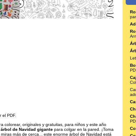
Ro
pa
Ad
Ro
Ar
Ár
Ár
Le
Bo
PD
Ca
Co
Ca
ad
Ca
Ch
r el PDF.
Ch
PD
 colorear, originales y gratuitas, para niños y este año
Co
l
árbol de Navidad gigante
para colgar en la pared. ¡Toma
 miras más de cerca... este enorme árbol de Navidad está
Co