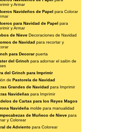
rimir y Armar
lceros Navideños de Papel
para Colorar
Armar
lceros para Navidad de Papel
para
rimir y Armar
obos de Nieve
Decoraciones de Navidad
omos de Navidad
para recortar y
corar
inch para Decorar
puerta
ster del Grinch
para adornar el salón de
ses
ra del Grinch para Imprimir
ión de
Pastorela de Navidad
tras Grandes de Navidad
para Imprimir
tras Navideñas
para Imprimir
delos de Cartas para los Reyes Magos
rona Navideña
molde para manualidad
mpecabezas de Muñeco de Nieve
para
mar y Colorear
ral de Adviento
para Colorear