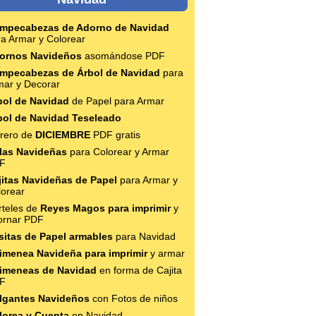
mpecabezas de Adorno de Navidad
ra Armar y Colorear
ornos Navideños
asomándose PDF
mpecabezas de Árbol de Navidad
para
mar y Decorar
bol de Navidad
de Papel para Armar
bol de Navidad Teseleado
trero de
DICIEMBRE
PDF gratis
las Navideñas
para Colorear y Armar
F
jitas Navideñas de Papel
para Armar y
lorear
rteles de
Reyes Magos para imprimir
y
ornar PDF
sitas de Papel armables
para Navidad
imenea Navideña para imprimir
y armar
imeneas de Navidad
en forma de Cajita
F
lgantes Navideños
con Fotos de niños
lorea y Cuenta
en Navidad