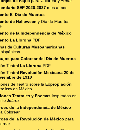
ebrijes de Papel
para Colorear y Armar
lendario SEP 2026-2027
mes a mes
ento El Día de Muertos
ento de Halloween
y Día de Muertos
F
ento de la Independencia de México
ento La Llorona
PDF
chas de
Culturas Mesoamericanas
ehispánicas
bujos para Colorear del Día de Muertos
ión Teatral
La Llorona
PDF
ión Teatral
Revolución Mexicana 20 de
viembre de 1910
iones de Teatro sobre la
Expropiación
trolera
en México
iones Teatrales y Poemas
Inspirados en
nito Juárez
roes de la Independencia de México
ra Colorear
roes de la Revolución de México
para
lorear