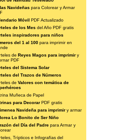
bol de Navidad Teseleado
las Navideñas
para Colorear y Armar
F
lendario Móvil
PDF Actualizado
rteles de los Mes
del Año PDF gratis
rteles inspiradores para niños
meros del 1 al 100
para imprimir en
ande
rteles de
Reyes Magos para imprimir
y
ornar PDF
rteles del Sistema Solar
rteles del Trazos de Números
rteles de
Valores con temática de
perhéroes
trina Muñeca de Papel
trinas para Decorar
PDF gratis
imenea Navideña para imprimir
y armar
lorea Lo Bonito de Ser Niño
razón del Día del Padre
para Armar y
lorear
teles, Trípticos e Infografías del