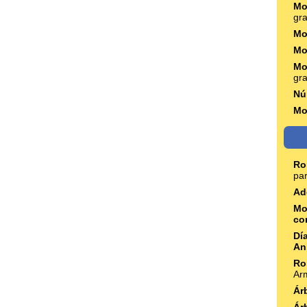
Mo
gr
Mo
Mo
Mo
gra
Nú
Mo
Ro
pa
Ad
Mo
co
Dí
An
Ro
Ar
Ár