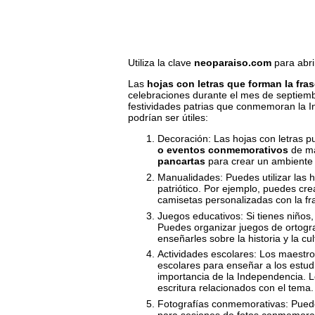
Utiliza la clave
neoparaiso.com
para abri
Las
hojas con letras que forman la fr
celebraciones durante el mes de septiemb
festividades patrias que conmemoran la 
podrían ser útiles:
Decoración: Las hojas con letras p
o eventos conmemorativos
de ma
pancartas
para crear un ambiente p
Manualidades: Puedes utilizar las 
patriótico. Por ejemplo, puedes crear
camisetas personalizadas con la f
Juegos educativos: Si tienes niños,
Puedes organizar juegos de ortograf
enseñarles sobre la historia y la cu
Actividades escolares: Los maestros
escolares para enseñar a los estud
importancia de la Independencia. L
escritura relacionados con el tema.
Fotografías conmemorativas: Puedes