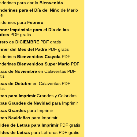
nderines para dar la
Bienvenida
nderines para el Día del Niño
de Mario
os
nderines para
Febrero
nner Imprimible para el Día de las
dres
PDF gratis
trero de
DICIEMBRE
PDF gratis
nner del Mes del Padre
PDF gratis
nderines
Bienvenidos Crayola
PDF
nderines
Bienvenidos Super Mario
PDF
tras de Noviembre
en Calaveritas PDF
tis
tras de Octubre
en Calaveritas PDF
tis
tras para Imprimir
Grandes y Coloridas
tras Grandes de Navidad
para Imprimir
tras Grandes
para Imprimir
tras Navideñas
para Imprimir
ldes de Letras para Imprimir
PDF gratis
ldes de Letras
para Letreros PDF gratis