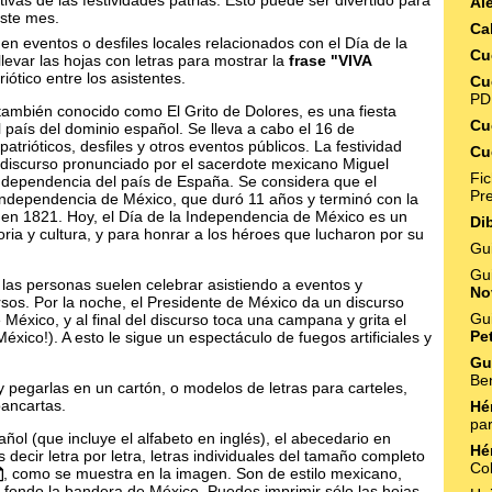
vas de las festividades patrias. Esto puede ser divertido para
Al
este mes.
Ca
 en eventos o desfiles locales relacionados con el Día de la
Cu
evar las hojas con letras para mostrar la
frase "VIVA
riótico entre los asistentes.
Cu
PD
 también conocido como El Grito de Dolores, es una fiesta
Cu
 país del dominio español. Se lleva a cabo el 16 de
trióticos, desfiles y otros eventos públicos. La festividad
Cu
n discurso pronunciado por el sacerdote mexicano Miguel
Fi
independencia del país de España. Se considera que el
Pr
Independencia de México, que duró 11 años y terminó con la
en 1821. Hoy, el Día de la Independencia de México es un
Di
ria y cultura, y para honrar a los héroes que lucharon por su
Gu
Gu
las personas suelen celebrar asistiendo a eventos y
No
rsos. Por la noche, el Presidente de México da un discurso
Gu
México, y al final del discurso toca una campana y grita el
Pe
 México!). A esto le sigue un espectáculo de fuegos artificiales y
Gu
Be
y pegarlas en un cartón, o modelos de letras para carteles,
pancartas.
Hé
pa
añol (que incluye el alfabeto en inglés), el abecedario en
Hé
decir letra por letra, letras individuales del tamaño completo
Co
, como se muestra en la imagen. Son de estilo mexicano,
o fondo la bandera de México. Puedes imprimir sólo las hojas