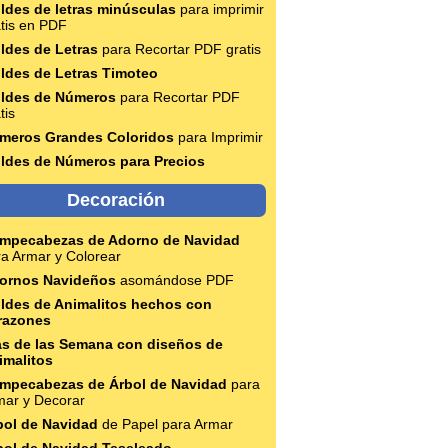
ldes de letras minúsculas
para imprimir
atis en PDF
ldes de Letras
para Recortar PDF gratis
ldes de Letras Timoteo
ldes de Números
para Recortar PDF
tis
meros Grandes Coloridos
para Imprimir
ldes de Números para Precios
Decoración
mpecabezas de Adorno de Navidad
ra Armar y Colorear
ornos Navideños
asomándose PDF
ldes de Animalitos hechos con
razones
as de las Semana con diseños de
imalitos
mpecabezas de Árbol de Navidad
para
mar y Decorar
bol de Navidad
de Papel para Armar