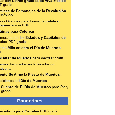
jas con
Letras grandes de Viva México
F gratis
minas de Personajes de la Revolución
 México
tras Grandes para formar la
palabra
dependencia
PDF
trinas para Colorear
morama de los
Estados y Capitales de
xico
PDF gratis
ento
Milo celebra el Día de Muertos
F
ni
Altar de Muertos
para decorar gratis
emas
Inspirados en la Revolución
xicana
ento Se Armó la Fiesta de Muertos
diciones del
Día de Muertos
 Cuento de El Día de Muertos
para 5to y
o grado
Banderines
ecedario para Carteles
PDF gratis