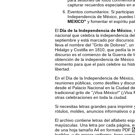
para sesiones de fotos conmemorati
capturar recuerdos especiales en 
Eventos comunitarios: Si participas
Independencia de México, puedes ll
MEXICO"
y fomentar el espíritu pat
El
Día de la Independencia de México
,
nacional que celebra la independencia del
septiembre y está marcado por discursos pa
lleva el nombre del "Grito de Dolores", u
Hidalgo y Costilla en 1810, que pedía la 
discurso es el comienzo de la Guerra de 
obtención de la independencia de México 
momento para que el país celebre su histo
libertad.
En el Día de la Independencia de México, 
reuniones públicas, como desfiles y discu
desde el Palacio Nacional en la Ciudad de 
tradicional grito de "¡Viva México!" (¡Viva
otras celebraciones en toda la ciudad.
Si necesitas letras grandes para imprimir 
rótulos, moldes, anuncios informativos o 
El archivo contiene letras del alfabeto esp
mayúsculas. Una letra por cada página, es 
de una hoja tamaño A4 en formato PDF
legibles, y de grosor uniforme, tiene com