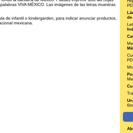
Ho
s palabras VIVA MÉXICO. Las imágenes de las letras muestras
PD
Lá
de
a de infantil o kindergarden, para indicar anunciar productos,
acional mexicana.
Le
In
Ca
Me
Mé
Cu
PD
Mi
Po
Me
Cu
Tra
Un
6t
Ab