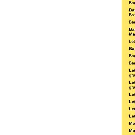
Ba
Ba
Br
Ba
Ba
Ma
Le
Ba
Ba
Ba
Le
gra
Le
gra
Le
Le
Le
Le
Mo
Mo