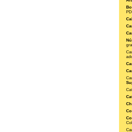
Ár
Bo
PD
Ca
Ca
Ca
Nú
gr
Ca
ad
Ca
Ca
Ca
Su
Ca
Ca
Ch
Co
Co
Co
Car