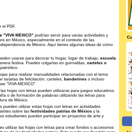
r el PDF.
ase "VIVA MEXICO"
podrían servir para varias actividades y
Cu
re en México, especialmente en el contexto de las
Independencia de México. Aquí tienes algunas ideas de cómo
ueden usarse para decorar tu hogar, lugar de trabajo,
escuela
nera festiva. Puedes colgarlas en guirnaldas,
carteles o
atriótico.
hojas para realizar manualidades relacionadas con el tema
 tarjetas de felicitación, carteles,
banderines
o incluso
rase "VIVA MEXICO".
 las hojas con letras pueden utilizarse para juegos educativos.
ía o de formación de palabras utilizando las letras para
ltura de México.
 pueden utilizar estas hojas con letras en actividades
iantes sobre las
festividades patrias de México
y la
os estudiantes pueden participar en proyectos de arte y
 utilizar las hojas con letras para crear fondos o accesorios