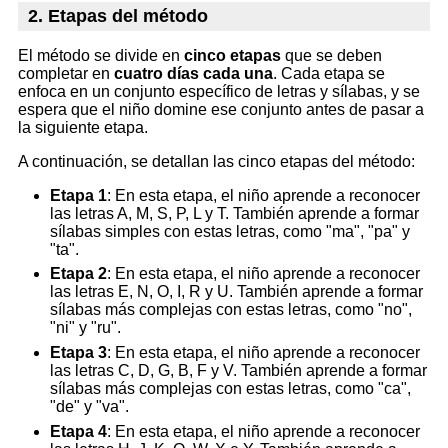
2. Etapas del método
El método se divide en
cinco etapas
que se deben
completar en
cuatro días cada una
. Cada etapa se
enfoca en un conjunto específico de letras y sílabas, y se
espera que el niño domine ese conjunto antes de pasar a
la siguiente etapa.
A continuación, se detallan las cinco etapas del método:
Etapa 1
: En esta etapa, el niño aprende a reconocer
las letras A, M, S, P, L y T. También aprende a formar
sílabas simples con estas letras, como "ma", "pa" y
"ta".
Etapa 2
: En esta etapa, el niño aprende a reconocer
las letras E, N, O, I, R y U. También aprende a formar
sílabas más complejas con estas letras, como "no",
"ni" y "ru".
Etapa 3
: En esta etapa, el niño aprende a reconocer
las letras C, D, G, B, F y V. También aprende a formar
sílabas más complejas con estas letras, como "ca",
"de" y "va".
Etapa 4
: En esta etapa, el niño aprende a reconocer