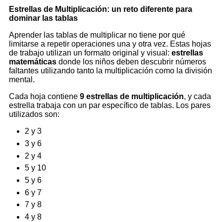
Estrellas de Multiplicación: un reto diferente para
dominar las tablas
Aprender las tablas de multiplicar no tiene por qué
limitarse a repetir operaciones una y otra vez. Estas hojas
de trabajo utilizan un formato original y visual:
estrellas
matemáticas
donde los niños deben descubrir números
faltantes utilizando tanto la multiplicación como la división
mental.
Cada hoja contiene
9 estrellas de multiplicación
, y cada
estrella trabaja con un par específico de tablas. Los pares
utilizados son:
2 y 3
3 y 6
2 y 4
5 y 10
5 y 6
6 y 7
7 y 8
4 y 8