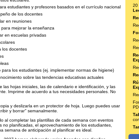
20
ara estudiantes y profesores basados en el currículo nacional
Le
mpeño de los docentes
Re
lar en reuniones
Re
s para mejorar la enseñanza
Fo
lar en escuelas privadas
Re
scolares
Re
a los docentes
Re
es
Ex
bleas
Reg
o para los estudiantes (ej. implementar normas de higiene)
Re
conocimiento sobre las tendencias educativas actuales
Rú
 las hojas iniciales, las de calendario e identificación, y las
Ex
ente. Imprime de acuerdo a tus necesidades personales. No
Re
Fo
copia y deslizarla en un protector de hoja. Luego puedes usar
PD
ribir y borrar" semanalmente.
Ta
co
al completar las plantillas de cada semana con eventos
s no planificadas, el aprovechamiento de los estudiantes,
Ta
 semana de anticipación al planificar es ideal.