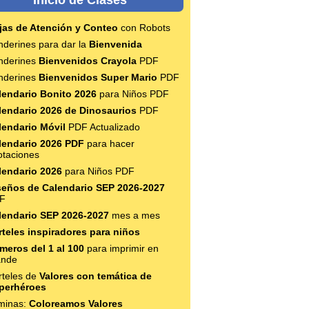
jas de Atención y Conteo
con Robots
nderines para dar la
Bienvenida
nderines
Bienvenidos Crayola
PDF
nderines
Bienvenidos Super Mario
PDF
lendario Bonito 2026
para Niños PDF
lendario 2026 de Dinosaurios
PDF
lendario Móvil
PDF Actualizado
lendario 2026 PDF
para hacer
otaciones
lendario 2026
para Niños PDF
seños de Calendario SEP 2026-2027
F
lendario SEP 2026-2027
mes a mes
rteles inspiradores para niños
meros del 1 al 100
para imprimir en
ande
rteles de
Valores con temática de
perhéroes
minas:
Coloreamos Valores