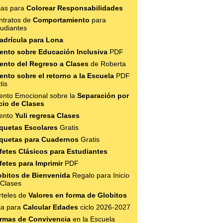
jas para
Colorear Responsabilidades
ntratos de
Comportamiento
para
tudiantes
adrícula para Lona
ento sobre Educación Inclusiva
PDF
ento del Regreso a Clases
de Roberta
ento sobre el retorno a la Escuela
PDF
tis
ento Emocional sobre la
Separación por
icio de Clases
ento
Yuli regresa Clases
iquetas Escolares
Gratis
iquetas para Cuadernos
Gratis
fetes Clásicos para Estudiantes
fetes para Imprimir
PDF
obitos de Bienvenida
Regalo para Inicio
 Clases
rteles de
Valores en forma de Globitos
ja para
Calcular Edades
ciclo 2026-2027
rmas de Convivencia
en la Escuela