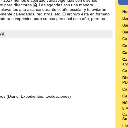
026 - 2027 hemos elaborado varias Agendas con diseños
nte para directoras
. Las agendas son una manera
levantes a tu alcance durante el año escolar y te evitarán
Ho
mente calendarios, registros, etc. El archivo está en formato
Ba
dora e imprimirlo para su uso personal este año, pero no
Ba
Ba
va
Ca
Ca
Ca
Ca
an
Ca
Di
PD
Ca
Ca
os (Diario, Expedientes, Evaluaciones)
Nú
gr
Ca
Su
Lá