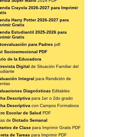
enda Super Mario
2024 PDF
enda Crayola 2026-2027 para Imprimir
atis
enda Harry Potter 2026-2027 para
rimir Gratis
enda Estudiantil 2025-2026 para
rimir Gratis
toevaluación para Padres
pdf
st Socioemocional PDF
ario de la Educadora
revista Digital
de Situación Familiar del
tudiante
aluación Integral
para Rendición de
entas
aluaciones Diagnósticas
Editables
cha Descriptiva
para 1er o 2do grado
cha Descriptiva
con Campos Formativos
ltro Escolar de Salud
PDF
jas de
Dictado Semanal
rarios de Clase
para Imprimir Gratis PDF
breta de Tareas
para Imprimir PDF