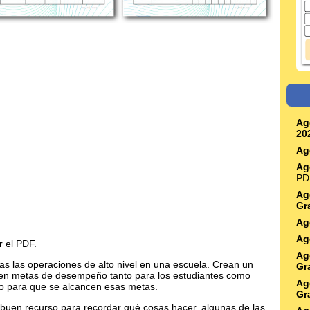
Ag
20
Ag
Ag
PD
Ag
Gr
Ag
Ag
r el PDF.
Ag
das las operaciones de alto nivel en una escuela. Crean un
Gr
cen metas de desempeño tanto para los estudiantes como
Ag
so para que se alcancen esas metas.
Gr
 buen recurso para recordar qué cosas hacer, algunas de las