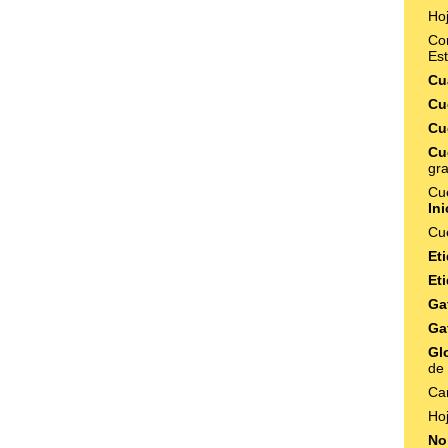
Ho
Co
Es
Cu
Cu
Cu
Cu
gra
Cu
In
Cu
Et
Et
Ga
Ga
Gl
de
Ca
Ho
No