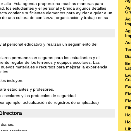
Ag
 por alto. Esta agenda proporciona muchas maneras para
Ag
d, los estudiantes y el personal y brinda algunos detalles
Gr
fecta contiene suficientes elementos para ayudar a guiar a un
to de una cultura de confianza, organización y trabajo en su
Ag
Imp
Ag
Imp
Au
y al personal educativo y realizan un seguimiento del
Te
Di
olares permanezcan seguras para los estudiantes y el
iento regular de los terrenos y equipos escolares. Las
Ent
 nuevos materiales y recursos para mejorar la experiencia
Es
ntes.
Ev
Cu
les incluyen:
Ev
ara estudiantes y profesores.
Fi
s escolares y los protocolos de seguridad.
Fi
or ejemplo, actualización de registros de empleados)
Fi
Directora
Ho
Ho
diarias.
Li
estos escolares.