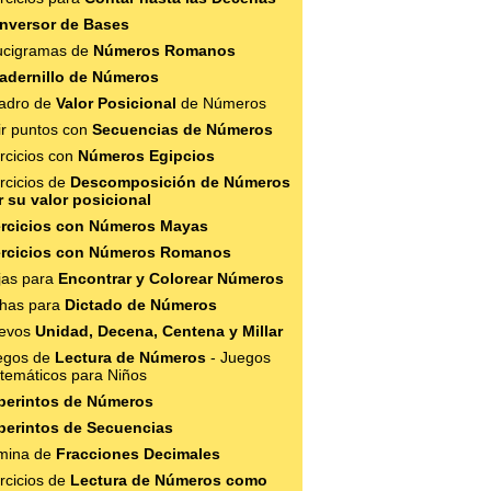
nversor de Bases
ucigramas de
Números Romanos
adernillo de Números
adro de
Valor Posicional
de Números
ir puntos con
Secuencias de Números
rcicios con
Números Egipcios
rcicios de
Descomposición de Números
r su valor posicional
ercicios con Números Mayas
ercicios con Números Romanos
jas para
Encontrar y Colorear Números
chas para
Dictado de Números
evos
Unidad, Decena, Centena y Millar
egos de
Lectura de Números
- Juegos
temáticos para Niños
berintos de Números
berintos de Secuencias
mina de
Fracciones Decimales
rcicios de
Lectura de Números como