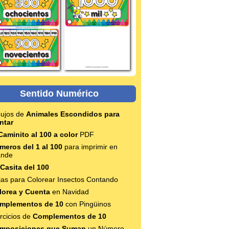
Sentido Numérico
bujos de
Animales Escondidos para
ntar
Caminito al 100 a color
PDF
meros del 1 al 100
para imprimir en
ande
Casita del 100
jas para Colorear Insectos Contando
lorea y Cuenta
en Navidad
mplementos de 10
con Pingüinos
rcicios de
Complementos de 10
mposiciones que Suman
un Número