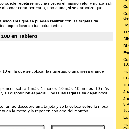
ado puede repetirse muchas veces el mismo valor y nunca salir
Cu
y al tomar carta por carta, una a una, si se garantiza que
Cu
Ge
 escolares que se pueden realizar con las tarjetas de
Ho
des específicas de tus estudiantes.
Ta
l 100 en Tablero
Di
Di
Es
Ca
10
x 10 en la que se colocar las tarjetas, o una mesa grande
Fi
Cu
Ju
s piensen sobre 1 más, 1 menos, 10 más, 10 menos, 10 más
Ju
 su disposición especial. Todas las tarjetas se dejan boca
Ju
gra
eñar. Se descubre una tarjeta y se la coloca sobre la mesa.
Ju
eta en la mesa y la reponen con otra del montón.
Lo
Fi
Ca