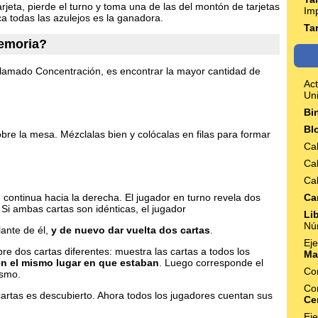
rjeta, pierde el turno y toma una de las del montón de tarjetas
Im
a todas las azulejos es la ganadora.
Ta
Memoria?
 llamado Concentración, es encontrar la mayor cantidad de
Act
Un
Bi
Bl
bre la mesa. Mézclalas bien y colócalas en filas para formar
Cal
Cal
Cal
Ca
continua hacia la derecha. El jugador en turno revela dos
Si ambas cartas son idénticas, el jugador
Li
Nú
lante de él,
y de nuevo dar vuelta dos cartas
.
Eje
re dos cartas diferentes: muestra las cartas a todos los
Ma
en el mismo lugar en que estaban
. Luego corresponde el
Co
ismo.
Co
cartas es descubierto. Ahora todos los jugadores cuentan sus
Ce
Eje