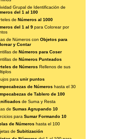
ividad Grupal de Identificación de
meros del 1 al 100
rteles de
Números al 1000
meros del 1 al 9
para Colorear por
ntos
jas de Números con
Objetos para
lorear y Contar
ntillas de
Números para Coser
ntillas de
Números Punteados
rteles de Números
Rellenos de sus
tiplos
bujos para
unir puntos
mpecabezas de Números
hasta el 30
mpecabezas de Tablero de 100
gnificados
de Suma y Resta
jas de
Sumas Agrupando 10
rcicios para
Sumar Formando 10
blas de Números
hasta el 100
rjetas de
Subitización
rjetas de Números
del 1 al 100 para