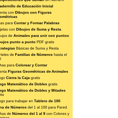
adernillo de Educación Inicial
enta con
Dibujos con Figuras
ométricas
jas para
Contar y Formar Palabras
rjetas con
Dibujos de Suma y Resta
.
bujos de
Animales para unir con puntos
bujos punto a punto
PDF gratis
trategias
Básicas de Suma y Resta
rteles de
Familias de Números
hasta el
0
chas para
Colorear y Contar
enta
Figuras Geométricas de Animales
ego
Cierra la Caja
gratis
ego Matemático de Dobles
gratis
ego Matemático de Dobles y Mitades
tis
ego para trabajar en
Tablero de 100
na de Números
del 1 al 100 para Pared.
chas de
Números del 1 al 9
con Colores y
minos