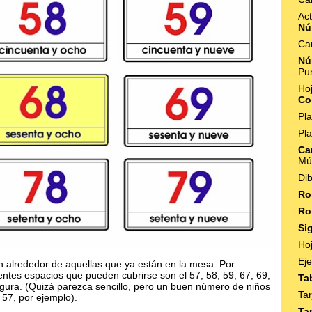
Act
Nú
Ca
Nú
Pu
Ho
Co
Pla
Pla
Ca
Múl
Di
Ro
Ro
Si
Ho
Eje
n alrededor de aquellas que ya están en la mesa. Por
ientes espacios que pueden cubrirse son el 57, 58, 59, 67, 69,
Ta
figura. (Quizá parezca sencillo, pero un buen número de niños
Ta
 57, por ejemplo).
Ta