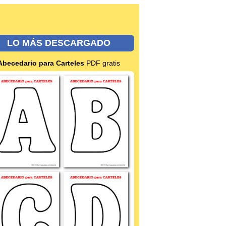
LO MÁS DESCARGADO
Abecedario para Carteles
PDF gratis