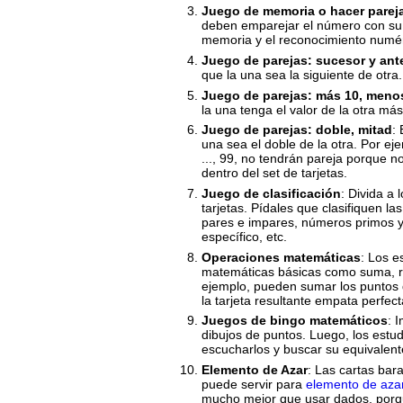
Juego de memoria o hacer parej
deben emparejar el número con su r
memoria y el reconocimiento numér
Juego de parejas: sucesor y ant
que la una sea la siguiente de otra
Juego de parejas: más 10, meno
la una tenga el valor de la otra má
Juego de parejas: doble, mitad
:
una sea el doble de la otra. Por eje
..., 99, no tendrán pareja porque 
dentro del set de tarjetas.
Juego de clasificación
: Divida a
tarjetas. Pídales que clasifiquen l
pares e impares, números primos
específico, etc.
Operaciones matemáticas
: Los e
matemáticas básicas como suma, r
ejemplo, pueden sumar los puntos d
la tarjeta resultante empata perfec
Juegos de bingo matemáticos
: 
dibujos de puntos. Luego, los estud
escucharlos y buscar su equivalent
Elemento de Azar
: Las cartas bar
puede servir para
elemento de aza
mucho mejor que usar dados, porqu