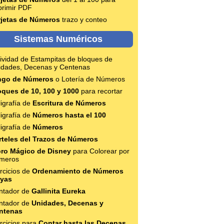
primir PDF
rjetas de Números
trazo y conteo
Sistemas Numéricos
ividad de Estampitas de bloques de
idades, Decenas y Centenas
ngo de Números
o Lotería de Números
oques de 10, 100 y 1000
para recortar
igrafía de
Escritura de Números
igrafía de
Números hasta el 100
igrafía de
Números
rteles del Trazos de Números
bro Mágico de Disney
para Colorear por
meros
rcicios de
Ordenamiento de Números
yas
ntador de
Gallinita Eureka
ntador de
Unidades, Decenas y
ntenas
rcicios para
Contar hasta las Decenas