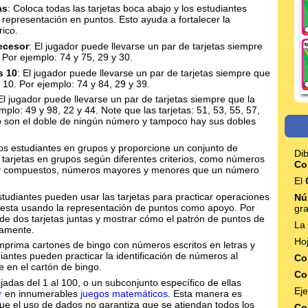
as
: Coloca todas las tarjetas boca abajo y los estudiantes
epresentación en puntos. Esto ayuda a fortalecer la
ico.
ecesor
: El jugador puede llevarse un par de tarjetas siempre
. Por ejemplo: 74 y 75, 29 y 30.
s 10
: El jugador puede llevarse un par de tarjetas siempre que
s 10. Por ejemplo: 74 y 84, 29 y 39.
 El jugador puede llevarse un par de tarjetas siempre que la
mplo: 49 y 98, 22 y 44. Note que las tarjetas: 51, 53, 55, 57,
no son el doble de ningún número y tampoco hay sus dobles
 los estudiantes en grupos y proporcione un conjunto de
Di
as tarjetas en grupos según diferentes criterios, como números
Co
 y compuestos, números mayores y menores que un número
El
studiantes pueden usar las tarjetas para practicar operaciones
Nú
esta usando la representación de puntos como apoyo. Por
gr
e dos tarjetas juntas y mostrar cómo el patrón de puntos de
La
tamente.
Ho
Imprima cartones de bingo con números escritos en letras y
iantes pueden practicar la identificación de números al
Co
e en el cartón de bingo.
Co
ajadas del 1 al 100, o un subconjunto específico de ellas
Eje
r
en innumerables
juegos matemáticos
. Esta manera es
e el uso de dados no garantiza que se atiendan todos los
Co