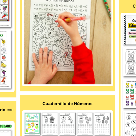
C
Cuadernillo de Números
rio
con