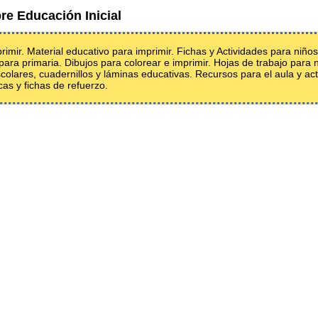
re Educación Inicial
mir. Material educativo para imprimir. Fichas y Actividades para niños 
 para primaria. Dibujos para colorear e imprimir. Hojas de trabajo para n
olares, cuadernillos y láminas educativas. Recursos para el aula y act
as y fichas de refuerzo.