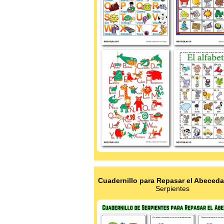
Cuadernillo para Repasar el Abeceda
Serpientes