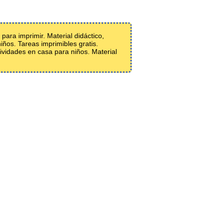
para imprimir. Material didáctico,
iños. Tareas imprimibles gratis.
ividades en casa para niños. Material