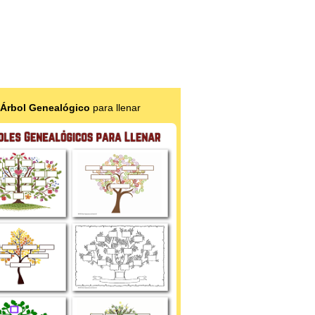
Árbol Genealógico
para llenar