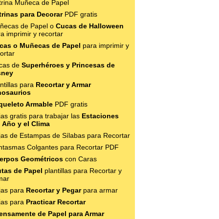
trina Muñeca de Papel
trinas para Decorar
PDF gratis
ñecas de Papel o
Cucas de Halloween
a imprimir y recortar
cas o Muñecas de Papel
para imprimir y
ortar
cas de
Superhéroes y Princesas de
sney
ntillas para
Recortar y Armar
nosaurios
queleto Armable
PDF gratis
as gratis para trabajar las
Estaciones
l Año y el Clima
jas de Estampas de Sílabas para Recortar
ntasmas Colgantes para Recortar PDF
erpos Geométricos
con Caras
utas de Papel
plantillas para Recortar y
mar
jas para
Recortar y Pegar
para armar
jas para
Practicar Recortar
tensamente de Papel para Armar