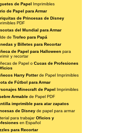
guetes de Papel
Imprimibles
rio de Papel para Armar
riquitas de Princesas de Disney
primibles PDF
scotas del Mundial para Armar
lde de
Trofeo para Papá
nedas y Billetes para Recortar
ñeca de Papel para Halloween
para
rimir y recortar
ñecas de Papel o
Cucas de Profesiones
Oficios
ñecos Harry Potter
de Papel Imprimibles
lota de Fútbol para Armar
rsonajes Minecraft de Papel
Imprimibles
sebre Armable
de Papel PDF
ntilla imprimible para atar zapatos
incesas de Disney
de papel para armar
erial para trabajar
Oficios y
ofesiones
en Español
zzles para Recortar