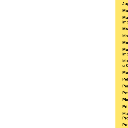
Ju
Ma
Ma
im
Ma
Mo
Mo
Mu
imp
Mu
u 
Mu
Pe
Pe
Pe
Pla
Pr
Mat
Pr
Pu