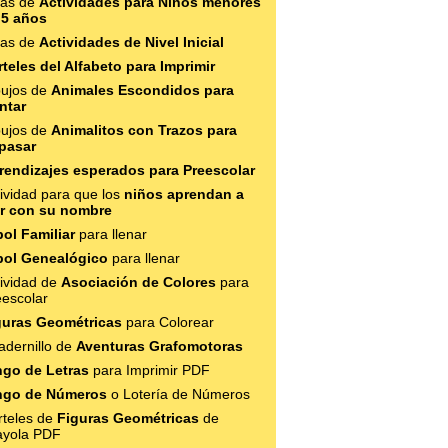
eas de
Actividades para Niños menores
 5 años
eas de
Actividades de Nivel Inicial
rteles del Alfabeto para Imprimir
bujos de
Animales Escondidos para
ntar
bujos de
Animalitos con Trazos para
pasar
rendizajes esperados para Preescolar
ividad para que los
niños aprendan a
er con su nombre
bol Familiar
para llenar
bol Genealógico
para llenar
tividad de
Asociación de Colores
para
eescolar
guras Geométricas
para Colorear
adernillo de
Aventuras Grafomotoras
ngo de Letras
para Imprimir PDF
ngo de Números
o Lotería de Números
rteles de
Figuras Geométricas
de
ayola PDF