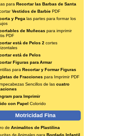
jas para
Recortar las Barbas de Santa
cortar
Vestidos de Barbie
PDF
corta y Pega
las partes para formar los
ujos
cortables de Muñecas
para imprimir
atis PDF
cortar está de Pelos 2
cortes
izontales
cortar está de Pelos
cortar Figuras para Armar
ntillas para
Recortar y Formar Figuras
gletas de Fracciones
para Imprimir PDF
mpecabezas Sencillos de las
cuatro
taciones
ngram para Imprimir
jido con Papel
Colorido
Motricidad Fina
bro de
Animalitos de Plastilina
uritas de Animales para
Bordado Infantil