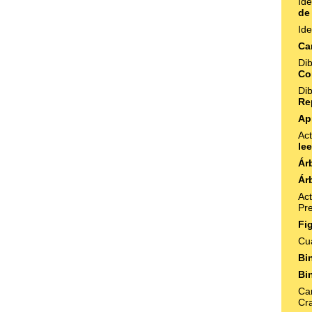
Id
de
Id
Ca
Di
Co
Di
Re
Ap
Act
le
Ár
Ár
Ac
Pr
Fi
Cu
Bi
Bi
Ca
Cr