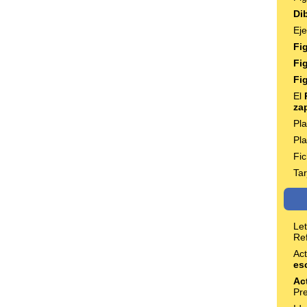
Di
Ej
Fi
Fi
Fi
El
za
Pla
Pla
Fi
Ta
Le
Re
Act
es
Ac
Pr