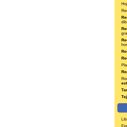
Ho
Re
Re
dib
Re
gr
Re
hor
Re
Re
Pla
Re
Ro
es
Ta
Te
Li
Fig