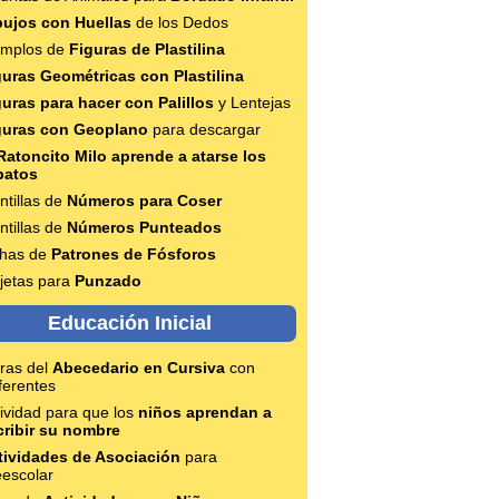
bujos con Huellas
de los Dedos
emplos de
Figuras de Plastilina
guras Geométricas con Plastilina
guras para hacer con Palillos
y Lentejas
guras con Geoplano
para descargar
Ratoncito Milo aprende a atarse los
patos
ntillas de
Números para Coser
ntillas de
Números Punteados
chas de
Patrones de Fósforos
rjetas para
Punzado
Educación Inicial
tras del
Abecedario en Cursiva
con
ferentes
ividad para que los
niños aprendan a
cribir su nombre
tividades de Asociación
para
eescolar