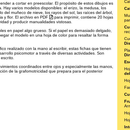
Ca
ender a cortar en preescolar. El propósito de estos dibujos es
a. Hay varios modelos disponibles: el erizo, la medusa, los
Ca
lo del muñeco de nieve, los rayos del sol, las raíces del árbol,
Mu
ria y flor. El archivo en PDF
para imprimir, contiene 20 hojas
par
tividad y producir manualidades vistosas.
Cu
ables en papel algo grueso. Si el papel es demasiado delgado,
rec
egar el modelo en una hoja de color para resaltar la forma
Cu
Di
ico realizado con la mano al escribir, estas fichas que tienen
Pla
sarrollo psicomotor a través de diversas actividades. Son
Di
escrito.
Es
movimientos coordinados entre ojos y especialmente las manos,
Hoj
ción de la grafomotricidad que prepara para el posterior
de
Ho
Fa
Cu
Fr
Ar
Ho
Ho
In